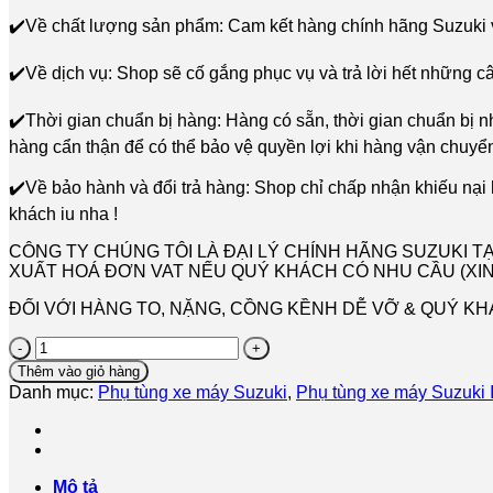
✔️Về chất lượng sản phẩm: Cam kết hàng chính hãng Suzuki 
✔️Về dịch vụ: Shop sẽ cố gắng phục vụ và trả lời hết những c
✔️Thời gian chuẩn bị hàng: Hàng có sẵn, thời gian chuẩn bị 
hàng cẩn thận để có thể bảo vệ quyền lợi khi hàng vận chuyển
✔️Về bảo hành và đổi trả hàng: Shop chỉ chấp nhận khiếu nại
khách iu nha !
CÔNG TY CHÚNG TÔI LÀ ĐẠI LÝ CHÍNH HÃNG SUZUKI 
XUẤT HOÁ ĐƠN VAT NẾU QUÝ KHÁCH CÓ NHU CẦU (XIN 
ĐỐI VỚI HÀNG TO, NẶNG, CỒNG KỀNH DỄ VỠ & QUÝ KHÁCH
TAY
THẮNG
Thêm vào giỏ hàng
HAYATE
Danh mục:
Phụ tùng xe máy Suzuki
,
Phụ tùng xe máy Suzuki 
.
HAYATE
SS
.
HAYATE
Mô tả