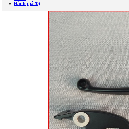
SC
Đánh giá (0)
.
IMPULSE
số
lượng