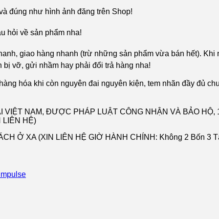
và đúng như hình ảnh đăng trên Shop!
âu hỏi về sản phẩm nha!
nhanh, giao hàng nhanh (trừ những sản phẩm vừa bán hết). Khi 
 bị vỡ, gửi nhầm hay phải đổi trả hàng nha!
 hàng hóa khi còn nguyên đai nguyên kiện, tem nhãn đầy đủ ch
TẠI VIỆT NAM, ĐƯỢC PHÁP LUẬT CÔNG NHẬN VÀ BẢO HỘ
LIÊN HỆ)
 Ở XA (XIN LIÊN HỆ GIỜ HÀNH CHÍNH: Không 2 Bốn 3 Tám
Impulse