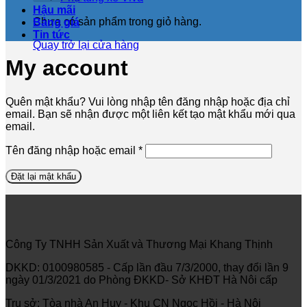
Hậu mãi
Chưa có sản phẩm trong giỏ hàng.
Bảng giá
Tin tức
Quay trở lại cửa hàng
My account
Quên mật khẩu? Vui lòng nhập tên đăng nhập hoặc địa chỉ
email. Bạn sẽ nhận được một liên kết tạo mật khẩu mới qua
email.
Bắt
Tên đăng nhập hoặc email
*
buộc
Đặt lại mật khẩu
Công Ty TNHH Sản Xuất và Thương Mại Khang Thịnh
DKKD: 0100980585 - Cấp lần đầu 7/3/2000, thay đổi lần 9
ngày 01/3/2021 do Phòng ĐKKD- Sở KHĐT Hà Nôi cấp
Trụ sở: Tòa nhà An Huy - Khu CN Ngọc Hồi - Hà Nội