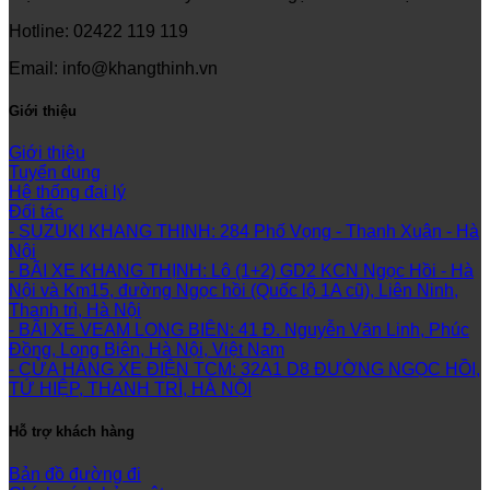
Hotline: 02422 119 119
Email: info@khangthinh.vn
Giới thiệu
Giới thiệu
Tuyển dụng
Hệ thống đại lý
Đối tác
- SUZUKI KHANG THINH: 284 Phố Vọng - Thanh Xuân - Hà
Nội
- BÃI XE KHANG THỊNH: Lô (1+2) GD2 KCN Ngọc Hồi - Hà
Nội và Km15, đường Ngọc hồi (Quốc lộ 1A cũ), Liên Ninh,
Thanh trì, Hà Nội
- BÃI XE VEAM LONG BIÊN: 41 Đ. Nguyễn Văn Linh, Phúc
Đồng, Long Biên, Hà Nội, Việt Nam
- CỬA HÀNG XE ĐIỆN TCM: 32A1 D8 ĐƯỜNG NGỌC HỒI,
TỨ HIỆP, THANH TRÌ, HÀ NỘI
Hỗ trợ khách hàng
Bản đồ đường đi