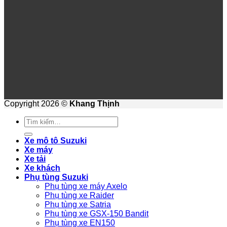
Copyright 2026 ©
Khang Thịnh
Tìm
kiếm:
Xe mô tô Suzuki
Xe máy
Xe tải
Xe khách
Phụ tùng Suzuki
Phụ tùng xe máy Axelo
Phụ tùng xe Raider
Phụ tùng xe Satria
Phụ tùng xe GSX-150 Bandit
Phụ tùng xe EN150