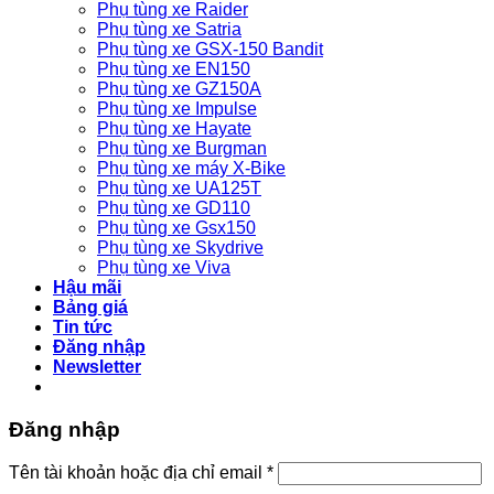
Phụ tùng xe Raider
Phụ tùng xe Satria
Phụ tùng xe GSX-150 Bandit
Phụ tùng xe EN150
Phụ tùng xe GZ150A
Phụ tùng xe Impulse
Phụ tùng xe Hayate
Phụ tùng xe Burgman
Phụ tùng xe máy X-Bike
Phụ tùng xe UA125T
Phụ tùng xe GD110
Phụ tùng xe Gsx150
Phụ tùng xe Skydrive
Phụ tùng xe Viva
Hậu mãi
Bảng giá
Tin tức
Đăng nhập
Newsletter
Đăng nhập
Bắt
Tên tài khoản hoặc địa chỉ email
*
buộc