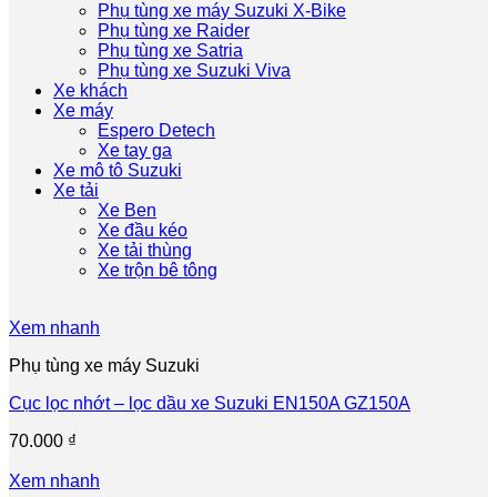
Phụ tùng xe máy Suzuki X-Bike
Phụ tùng xe Raider
Phụ tùng xe Satria
Phụ tùng xe Suzuki Viva
Xe khách
Xe máy
Espero Detech
Xe tay ga
Xe mô tô Suzuki
Xe tải
Xe Ben
Xe đầu kéo
Xe tải thùng
Xe trộn bê tông
Xem nhanh
Phụ tùng xe máy Suzuki
Cục lọc nhớt – lọc dầu xe Suzuki EN150A GZ150A
70.000
₫
Xem nhanh