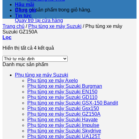
Hậu mãi
Chưa có sản phẩm trong giỏ hàng.
Bảng giá
Tin tức
Quay trở lại cửa hàng
Trang chủ
/
Phụ tùng xe máy Suzuki
/
Phụ tùng xe máy
Suzuki GZ150A
Lọc
Hiển thị tất cả 4 kết quả
Danh mục sản phẩm
Phụ tùng xe máy Suzuki
Phụ tùng xe máy Axelo
Phụ tùng xe máy Suzuki Burgman
Phụ tùng xe máy Suzuki EN150
Phụ tùng xe máy Suzuki GD110
Phụ tùng xe máy Suzuki GSX-150 Bandit
Phụ tùng xe máy Suzuki Gsx150
Phụ tùng xe máy Suzuki GZ150A
Phụ tùng xe máy Suzuki Hayate
Phụ tùng xe máy Suzuki Impulse
Phụ tùng xe máy Suzuki Skydrive
Phụ tùng xe máy Suzuki UA125T