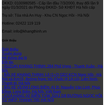
DKKD: 0100980585 - Cấp lần đầu 7/3/2000, thay đổi lần 9
ngày 01/3/2021 do Phòng ĐKKD- Sở KHĐT Hà Nôi cấp
Trụ sở: Tòa nhà An Huy - Khu CN Ngọc Hồi - Hà Nội
Hotline: 02422 119 119
Email: info@khangthinh.vn
Giới thiệu
Giới thiệu
Tuyển dụng
Hệ thống đại lý
Đối tác
- SUZUKI KHANG THINH: 284 Phố Vọng - Thanh Xuân - Hà
Nội
- BÃI XE KHANG THỊNH: Lô (1+2) GD2 KCN Ngọc Hồi - Hà
Nội và Km15, đường Ngọc hồi (Quốc lộ 1A cũ), Liên Ninh,
Thanh trì, Hà Nội
- BÃI XE VEAM LONG BIÊN: 41 Đ. Nguyễn Văn Linh, Phúc
Đồng, Long Biên, Hà Nội, Việt Nam
- CỬA HÀNG XE ĐIỆN TCM: 32A1 D8 ĐƯỜNG NGỌC HỒI,
TỨ HIỆP, THANH TRÌ, HÀ NỘI