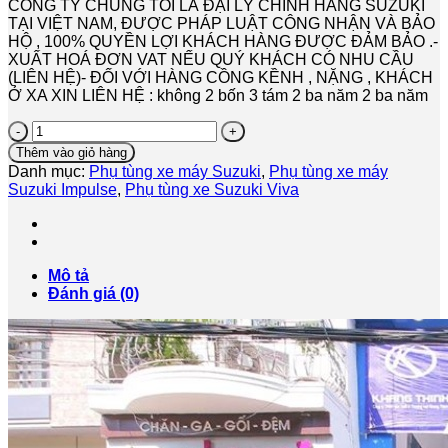
CÔNG TY CHÚNG TÔI LÀ ĐẠI LÝ CHÍNH HÃNG SUZUKI
TẠI VIỆT NAM, ĐƯỢC PHÁP LUẬT CÔNG NHẬN VÀ BẢO
HỘ , 100% QUYỀN LỢI KHÁCH HÀNG ĐƯỢC ĐẢM BẢO .-
XUẤT HOÁ ĐƠN VAT NẾU QUÝ KHÁCH CÓ NHU CẦU
(LIÊN HỆ)- ĐỐI VỚI HÀNG CỒNG KỀNH , NẶNG , KHÁCH
Ở XA XIN LIÊN HỆ : không 2 bốn 3 tám 2 ba năm 2 ba năm
Bố
Thắng
Thêm vào giỏ hàng
Trước
Danh mục:
Phụ tùng xe máy Suzuki
,
Phụ tùng xe máy
-
Suzuki Impulse
,
Phụ tùng xe Suzuki Viva
Má
phanh
trước
Hayate
,
Mô tả
Viva,
Đánh giá (0)
Impulse
-
HÀNG
CHÍNH
HÃNG
số
lượng