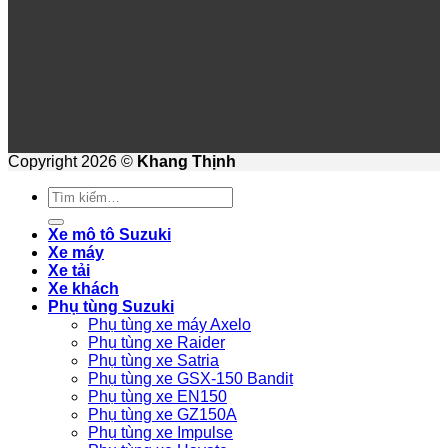
Copyright 2026 ©
Khang Thịnh
Tìm
kiếm:
Xe mô tô Suzuki
Xe máy
Xe tải
Xe khách
Phụ tùng Suzuki
Phụ tùng xe máy Axelo
Phụ tùng xe Raider
Phụ tùng xe Satria
Phụ tùng xe GSX-150 Bandit
Phụ tùng xe EN150
Phụ tùng xe GZ150A
Phụ tùng xe Impulse