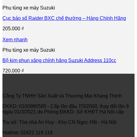
Phụ tùng xe máy Suzuki
Cục báo số Raider BXC chế thường – Hàng Chính Hãng
205.000
₫
Xem nhanh
Phụ tùng xe máy Suzuki
Bộ kim phun xăng chính hãng Suzuki Address 110cc
720.000
₫
Công Ty TNHH Sản Xuất và Thương Mại Khang Thịnh
DKKD: 0100980585 - Cấp lần đầu 7/3/2000, thay đổi lần 9
ngày 01/3/2021 do Phòng ĐKKD- Sở KHĐT Hà Nôi cấp
Trụ sở: Tòa nhà An Huy - Khu CN Ngọc Hồi - Hà Nội
Hotline: 02422 119 119