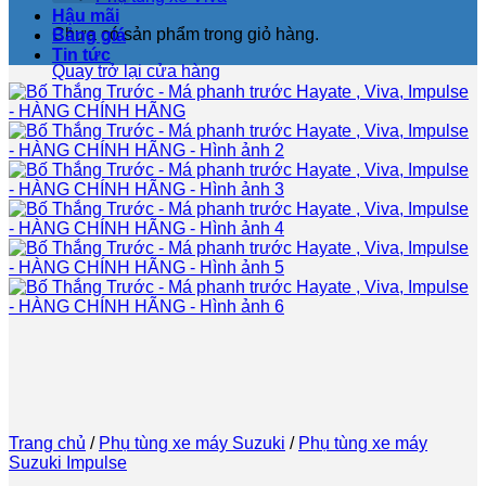
Hậu mãi
Chưa có sản phẩm trong giỏ hàng.
Bảng giá
Tin tức
Quay trở lại cửa hàng
Trang chủ
/
Phụ tùng xe máy Suzuki
/
Phụ tùng xe máy
Suzuki Impulse