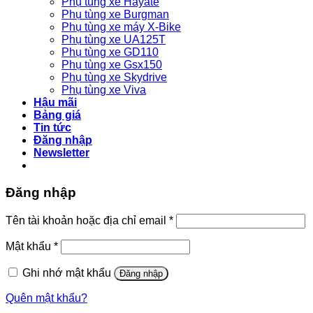
Phụ tùng xe Hayate
Phụ tùng xe Burgman
Phụ tùng xe máy X-Bike
Phụ tùng xe UA125T
Phụ tùng xe GD110
Phụ tùng xe Gsx150
Phụ tùng xe Skydrive
Phụ tùng xe Viva
Hậu mãi
Bảng giá
Tin tức
Đăng nhập
Newsletter
Đăng nhập
Bắt
Tên tài khoản hoặc địa chỉ email
*
buộc
Bắt
Mật khẩu
*
buộc
Ghi nhớ mật khẩu
Đăng nhập
Quên mật khẩu?