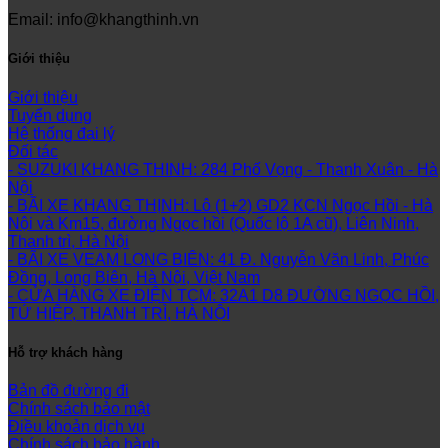
Email: info@khangthinh.vn
Giới thiệu
Giới thiệu
Tuyển dụng
Hệ thống đại lý
Đối tác
- SUZUKI KHANG THINH: 284 Phố Vọng - Thanh Xuân - Hà
Nội
- BÃI XE KHANG THỊNH: Lô (1+2) GD2 KCN Ngọc Hồi - Hà
Nội và Km15, đường Ngọc hồi (Quốc lộ 1A cũ), Liên Ninh,
Thanh trì, Hà Nội
- BÃI XE VEAM LONG BIÊN: 41 Đ. Nguyễn Văn Linh, Phúc
Đồng, Long Biên, Hà Nội, Việt Nam
- CỬA HÀNG XE ĐIỆN TCM: 32A1 D8 ĐƯỜNG NGỌC HỒI,
TỨ HIỆP, THANH TRÌ, HÀ NỘI
Hỗ trợ khách hàng
Bản đồ đường đi
Chính sách bảo mật
Điều khoản dịch vụ
Chính sách bảo hành