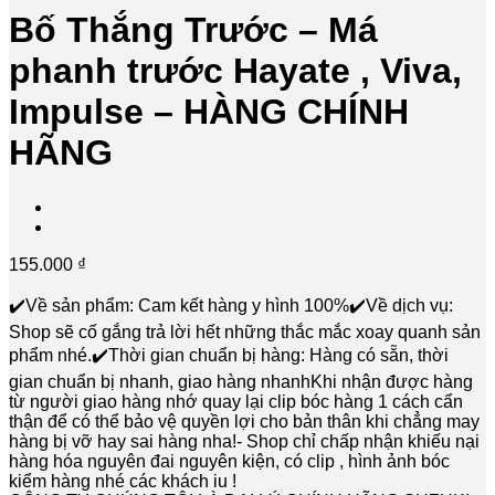
Bố Thắng Trước – Má
phanh trước Hayate , Viva,
Impulse – HÀNG CHÍNH
HÃNG
155.000
₫
✔️Về sản phẩm: Cam kết hàng y hình 100%✔️Về dịch vụ:
Shop sẽ cố gắng trả lời hết những thắc mắc xoay quanh sản
phẩm nhé.✔️Thời gian chuẩn bị hàng: Hàng có sẵn, thời
gian chuẩn bị nhanh, giao hàng nhanhKhi nhận được hàng
từ người giao hàng nhớ quay lại clip bóc hàng 1 cách cẩn
thận để có thể bảo vệ quyền lợi cho bản thân khi chẳng may
hàng bị vỡ hay sai hàng nha!- Shop chỉ chấp nhận khiếu nại
hàng hóa nguyên đai nguyên kiện, có clip , hình ảnh bóc
kiểm hàng nhé các khách iu !