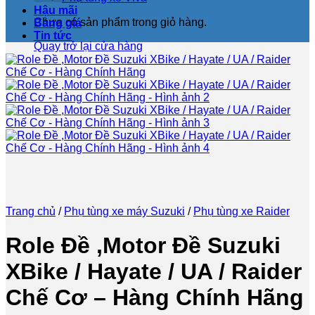
Hậu mãi
Chưa có sản phẩm trong giỏ hàng.
Bảng giá
Tin tức
Quay trở lại cửa hàng
Trang chủ
/
Phụ tùng xe máy Suzuki
/
Phụ tùng xe Raider
Role Đề ,Motor Đề Suzuki
XBike / Hayate / UA / Raider
Chế Cơ – Hàng Chính Hãng