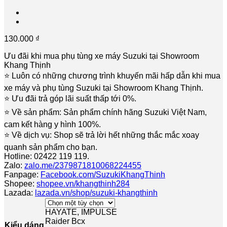
130.000
₫
Ưu đãi khi mua phụ tùng xe máy Suzuki tại Showroom
Khang Thịnh
⭐️ Luôn có những chương trình khuyến mãi hấp dẫn khi mua
xe máy và phụ tùng Suzuki tại Showroom Khang Thịnh.
⭐️ Ưu đãi trả góp lãi suất thấp tới 0%.
⭐️ Về sản phẩm: Sản phẩm chính hãng Suzuki Việt Nam,
cam kết hàng y hình 100%.
⭐️ Về dịch vụ: Shop sẽ trả lời hết những thắc mắc xoay
quanh sản phẩm cho bạn.
Hotline: 02422 119 119.
Zalo:
zalo.me/2379871810068224455
Fanpage:
Facebook.com/SuzukiKhangThinh
Shopee:
shopee.vn/khangthinh284
Lazada:
lazada.vn/shop/suzuki-khangthinh
HAYATE, IMPULSE
Raider Bcx
Kiểu dáng