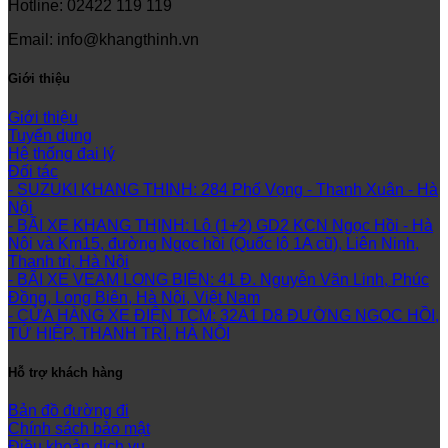
Hotline: 02422 119 119
Email: info@khangthinh.vn
Giới thiệu
Giới thiệu
Tuyển dụng
Hệ thống đại lý
Đối tác
- SUZUKI KHANG THINH: 284 Phố Vọng - Thanh Xuân - Hà
Nội
- BÃI XE KHANG THỊNH: Lô (1+2) GD2 KCN Ngọc Hồi - Hà
Nội và Km15, đường Ngọc hồi (Quốc lộ 1A cũ), Liên Ninh,
Thanh trì, Hà Nội
- BÃI XE VEAM LONG BIÊN: 41 Đ. Nguyễn Văn Linh, Phúc
Đồng, Long Biên, Hà Nội, Việt Nam
- CỬA HÀNG XE ĐIỆN TCM: 32A1 D8 ĐƯỜNG NGỌC HỒI,
TỨ HIỆP, THANH TRÌ, HÀ NỘI
Hỗ trợ khách hàng
Bản đồ đường đi
Chính sách bảo mật
Điều khoản dịch vụ