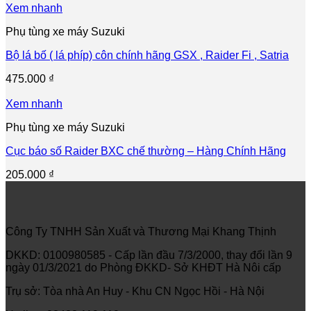
Xem nhanh
Phụ tùng xe máy Suzuki
Bộ lá bố ( lá phíp) côn chính hãng GSX , Raider Fi , Satria
475.000
₫
Xem nhanh
Phụ tùng xe máy Suzuki
Cục báo số Raider BXC chế thường – Hàng Chính Hãng
205.000
₫
Công Ty TNHH Sản Xuất và Thương Mại Khang Thịnh
DKKD: 0100980585 - Cấp lần đầu 7/3/2000, thay đổi lần 9
ngày 01/3/2021 do Phòng ĐKKD- Sở KHĐT Hà Nôi cấp
Trụ sở: Tòa nhà An Huy - Khu CN Ngọc Hồi - Hà Nội