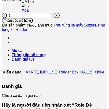
UA125
Xbike
Xóa
Role
Đề
Thêm vào giỏ hàng
,Motor
Mã sản phẩm:
N/A
Danh mục:
Phụ tùng xe máy Suzuki
,
Phụ
Đề
tùng xe Raider
Suzuki
XBike
/
Hayate
/
Mô tả
UA
Thông tin bổ sung
/
Đánh giá (0)
Raider
Chế
Cơ
Kiểu dáng
HAYATE, IMPULSE
,
Raider Bcx
,
UA125
,
Xbike
-
Hàng
Chính
Đánh giá
Hãng
số
Chưa có đánh giá nào.
lượng
Hãy là người đầu tiên nhận xét “Role Đề