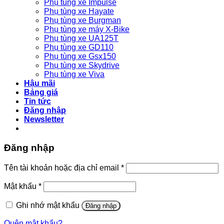
Phụ tùng xe Impulse
Phụ tùng xe Hayate
Phụ tùng xe Burgman
Phụ tùng xe máy X-Bike
Phụ tùng xe UA125T
Phụ tùng xe GD110
Phụ tùng xe Gsx150
Phụ tùng xe Skydrive
Phụ tùng xe Viva
Hậu mãi
Bảng giá
Tin tức
Đăng nhập
Newsletter
Đăng nhập
Bắt
Tên tài khoản hoặc địa chỉ email
*
buộc
Bắt
Mật khẩu
*
buộc
Ghi nhớ mật khẩu
Đăng nhập
Quên mật khẩu?