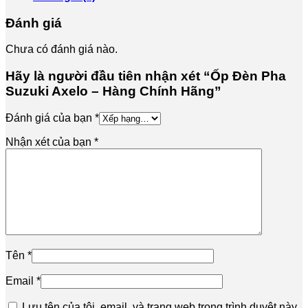
số
lượng
Đánh giá
Chưa có đánh giá nào.
Hãy là người đầu tiên nhận xét “Ốp Đèn Pha
Suzuki Axelo – Hàng Chính Hãng”
Đánh giá của bạn
*
Nhận xét của bạn
*
Tên
*
Email
*
Lưu tên của tôi, email, và trang web trong trình duyệt này