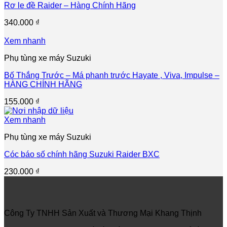
Rơ le đề Raider – Hàng Chính Hãng
340.000
₫
Xem nhanh
Phụ tùng xe máy Suzuki
Bố Thắng Trước – Má phanh trước Hayate , Viva, Impulse –
HÀNG CHÍNH HÃNG
155.000
₫
Xem nhanh
Phụ tùng xe máy Suzuki
Cóc báo số chính hãng Suzuki Raider BXC
230.000
₫
Công Ty TNHH Sản Xuất và Thương Mại Khang Thịnh