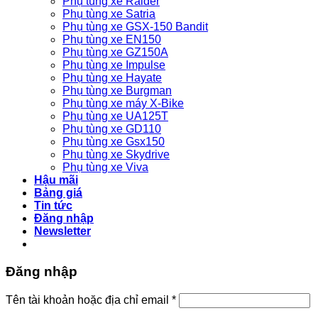
Phụ tùng xe Raider
Phụ tùng xe Satria
Phụ tùng xe GSX-150 Bandit
Phụ tùng xe EN150
Phụ tùng xe GZ150A
Phụ tùng xe Impulse
Phụ tùng xe Hayate
Phụ tùng xe Burgman
Phụ tùng xe máy X-Bike
Phụ tùng xe UA125T
Phụ tùng xe GD110
Phụ tùng xe Gsx150
Phụ tùng xe Skydrive
Phụ tùng xe Viva
Hậu mãi
Bảng giá
Tin tức
Đăng nhập
Newsletter
Đăng nhập
Bắt
Tên tài khoản hoặc địa chỉ email
*
buộc