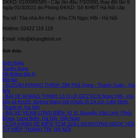
DKKD: 0100980585 - Cấp lần đầu 7/3/2000, thay đổi lần 9
ngày 01/3/2021 do Phòng ĐKKD- Sở KHĐT Hà Nôi cấp
Trụ sở: Tòa nhà An Huy - Khu CN Ngọc Hồi - Hà Nội
Hotline: 02422 119 119
Email: info@khangthinh.vn
Giới thiệu
Giới thiệu
Tuyển dụng
Hệ thống đại lý
Đối tác
- SUZUKI KHANG THINH: 284 Phố Vọng - Thanh Xuân - Hà
Nội
- BÃI XE KHANG THỊNH: Lô (1+2) GD2 KCN Ngọc Hồi - Hà
Nội và Km15, đường Ngọc hồi (Quốc lộ 1A cũ), Liên Ninh,
Thanh trì, Hà Nội
- BÃI XE VEAM LONG BIÊN: 41 Đ. Nguyễn Văn Linh, Phúc
Đồng, Long Biên, Hà Nội, Việt Nam
- CỬA HÀNG XE ĐIỆN TCM: 32A1 D8 ĐƯỜNG NGỌC HỒI,
TỨ HIỆP, THANH TRÌ, HÀ NỘI