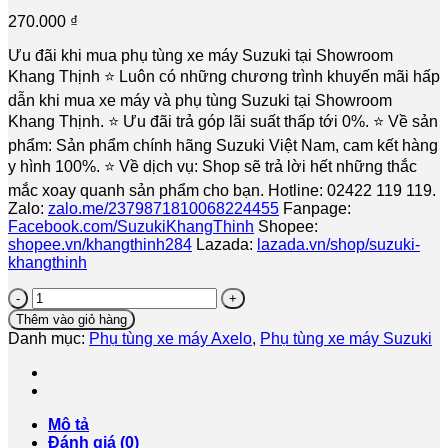
270.000
₫
Ưu đãi khi mua phụ tùng xe máy Suzuki tại Showroom
Khang Thịnh ⭐️ Luôn có những chương trình khuyến mãi hấp
dẫn khi mua xe máy và phụ tùng Suzuki tại Showroom
Khang Thịnh. ⭐️ Ưu đãi trả góp lãi suất thấp tới 0%. ⭐️ Về sản
phẩm: Sản phẩm chính hãng Suzuki Việt Nam, cam kết hàng
y hình 100%. ⭐️ Về dịch vụ: Shop sẽ trả lời hết những thắc
mắc xoay quanh sản phẩm cho bạn. Hotline: 02422 119 119.
Zalo:
zalo.me/2379871810068224455
Fanpage:
Facebook.com/SuzukiKhangThinh
Shopee:
shopee.vn/khangthinh284
Lazada:
lazada.vn/shop/suzuki-
khangthinh
Ốp
Đèn
Thêm vào giỏ hàng
Pha
Danh mục:
Phụ tùng xe máy Axelo
,
Phụ tùng xe máy Suzuki
Suzuki
Axelo
-
Hàng
Chính
Mô tả
Hãng
Đánh giá (0)