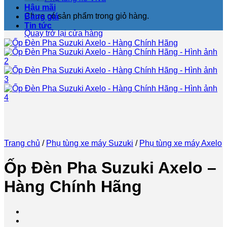
Hậu mãi
Chưa có sản phẩm trong giỏ hàng.
Bảng giá
Tin tức
Quay trở lại cửa hàng
Trang chủ
/
Phụ tùng xe máy Suzuki
/
Phụ tùng xe máy Axelo
Ốp Đèn Pha Suzuki Axelo –
Hàng Chính Hãng