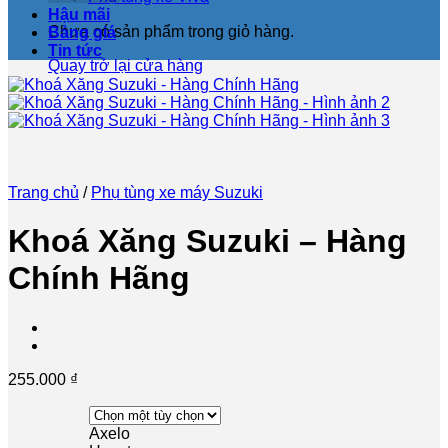
Hậu mãi
Chưa có sản phẩm trong giỏ hàng.
Bảng giá
Tin tức
Quay trở lại cửa hàng
Trang chủ
/
Phụ tùng xe máy Suzuki
Khoá Xăng Suzuki – Hàng
Chính Hãng
255.000
₫
Axelo