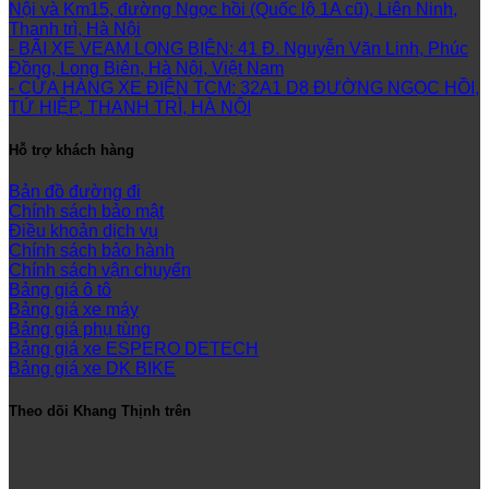
Nội và Km15, đường Ngọc hồi (Quốc lộ 1A cũ), Liên Ninh,
Thanh trì, Hà Nội
- BÃI XE VEAM LONG BIÊN: 41 Đ. Nguyễn Văn Linh, Phúc
Đồng, Long Biên, Hà Nội, Việt Nam
- CỬA HÀNG XE ĐIỆN TCM: 32A1 D8 ĐƯỜNG NGỌC HỒI,
TỨ HIỆP, THANH TRÌ, HÀ NỘI
Hỗ trợ khách hàng
Bản đồ đường đi
Chính sách bảo mật
Điều khoản dịch vụ
Chính sách bảo hành
Chính sách vận chuyển
Bảng giá ô tô
Bảng giá xe máy
Bảng giá phụ tùng
Bảng giá xe ESPERO DETECH
Bảng giá xe DK BIKE
Theo dõi Khang Thịnh trên