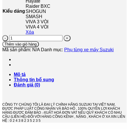
Hayate
Raider BXC
Kiểu dáng
SHOGUN
SMASH
VIVA 3 VÒI
VIVA 4 VÒI
Xóa
Khoá
Xăng
Thêm vào giỏ hàng
Suzuki
Mã sản phẩm:
N/A
Danh mục:
Phụ tùng xe máy Suzuki
-
Hàng
Chính
Hãng
số
Mô tả
lượng
Thông tin bổ sung
Đánh giá (0)
CÔNG TY CHÚNG TÔI LÀ ĐẠI LÝ CHÍNH HÃNG SUZUKI TẠI VIỆT NAM,
ĐƯỢC PHÁP LUẬT CÔNG NHẬN VÀ BẢO HỘ , 100% QUYỀN LỢI KHÁCH
HÀNG ĐƯỢC ĐẢM BẢO .-XUẤT HOÁ ĐƠN VAT NẾU QUÝ KHÁCH CÓ NHU
CẦU (LIÊN HỆ)-ĐỐI VỚI HÀNG CỒNG KỀNH , NẶNG , KHÁCH Ở XA XIN LIÊN
HỆ : 0 2 4 3 8 2 3 5 2 3 5