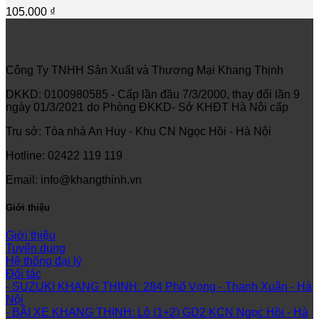
105.000
₫
Công Ty TNHH Sản Xuất và Thương Mại Khang Thịnh
DKKD: 0100980585 - Cấp lần đầu 7/3/2000, thay đổi lần 9
ngày 01/3/2021 do Phòng ĐKKD- Sở KHĐT Hà Nôi cấp
Trụ sở: Tòa nhà An Huy - Khu CN Ngọc Hồi - Hà Nội
Hotline: 02422 119 119
Email: info@khangthinh.vn
Giới thiệu
Giới thiệu
Tuyển dụng
Hệ thống đại lý
Đối tác
- SUZUKI KHANG THINH: 284 Phố Vọng - Thanh Xuân - Hà
Nội
- BÃI XE KHANG THỊNH: Lô (1+2) GD2 KCN Ngọc Hồi - Hà