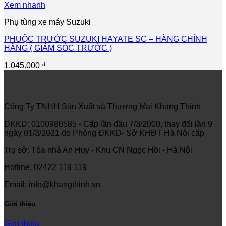
Xem nhanh
Phụ tùng xe máy Suzuki
PHUỘC TRƯỚC SUZUKI HAYATE SC – HÀNG CHÍNH
HÃNG ( GIẢM SÓC TRƯỚC )
1.045.000
₫
Công Ty TNHH Sản Xuất và Thương Mại Khang Thịnh
DKKD: 0100980585 - Cấp lần đầu 7/3/2000, thay đổi lần 9
ngày 01/3/2021 do Phòng ĐKKD- Sở KHĐT Hà Nôi cấp
Trụ sở: Tòa nhà An Huy - Khu CN Ngọc Hồi - Hà Nội
Hotline: 02422 119 119
Email: info@khangthinh.vn
Giới thiệu
Giới thiệu