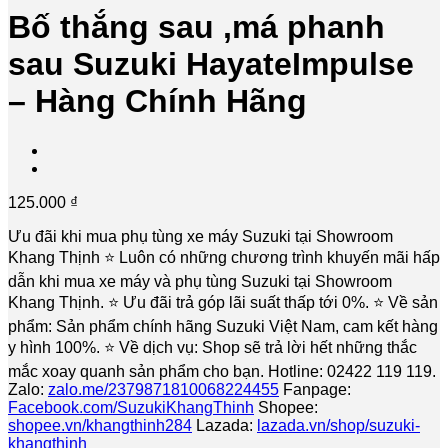
Bố thắng sau ,má phanh
sau Suzuki HayateImpulse
– Hàng Chính Hãng
125.000
₫
Ưu đãi khi mua phụ tùng xe máy Suzuki tại Showroom
Khang Thịnh ⭐️ Luôn có những chương trình khuyến mãi hấp
dẫn khi mua xe máy và phụ tùng Suzuki tại Showroom
Khang Thịnh. ⭐️ Ưu đãi trả góp lãi suất thấp tới 0%. ⭐️ Về sản
phẩm: Sản phẩm chính hãng Suzuki Việt Nam, cam kết hàng
y hình 100%. ⭐️ Về dịch vụ: Shop sẽ trả lời hết những thắc
mắc xoay quanh sản phẩm cho bạn. Hotline: 02422 119 119.
Zalo:
zalo.me/2379871810068224455
Fanpage:
Facebook.com/SuzukiKhangThinh
Shopee:
shopee.vn/khangthinh284
Lazada:
lazada.vn/shop/suzuki-
khangthinh