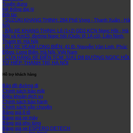
Tuyển dụng
Hệ thống đại lý
Đối tác
- SUZUKI KHANG THINH: 284 Phố Vọng - Thanh Xuân - Hà
Nội
- BÃI XE KHANG THỊNH: Lô (1+2) GD2 KCN Ngọc Hồi - Hà
Nội và Km15, đường Ngọc hồi (Quốc lộ 1A cũ), Liên Ninh,
Thanh trì, Hà Nội
- BÃI XE VEAM LONG BIÊN: 41 Đ. Nguyễn Văn Linh, Phúc
Đồng, Long Biên, Hà Nội, Việt Nam
- CỬA HÀNG XE ĐIỆN TCM: 32A1 D8 ĐƯỜNG NGỌC HỒI,
TỨ HIỆP, THANH TRÌ, HÀ NỘI
Hỗ trợ khách hàng
Bản đồ đường đi
Chính sách bảo mật
Điều khoản dịch vụ
Chính sách bảo hành
Chính sách vận chuyển
Bảng giá ô tô
Bảng giá xe máy
Bảng giá phụ tùng
Bảng giá xe ESPERO DETECH