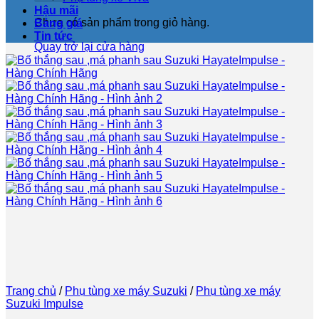
Hậu mãi
Chưa có sản phẩm trong giỏ hàng.
Bảng giá
Tin tức
Quay trở lại cửa hàng
Trang chủ
/
Phụ tùng xe máy Suzuki
/
Phụ tùng xe máy
Suzuki Impulse