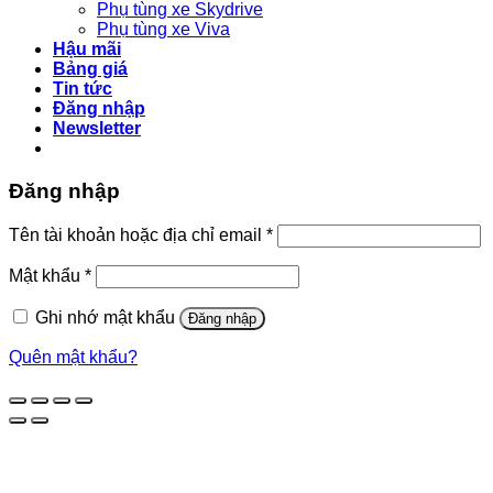
Phụ tùng xe Skydrive
Phụ tùng xe Viva
Hậu mãi
Bảng giá
Tin tức
Đăng nhập
Newsletter
Đăng nhập
Bắt
Tên tài khoản hoặc địa chỉ email
*
buộc
Bắt
Mật khẩu
*
buộc
Ghi nhớ mật khẩu
Đăng nhập
Quên mật khẩu?