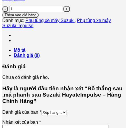
Bố
thắng
Thêm vào giỏ hàng
sau
Danh mục:
Phụ tùng xe máy Suzuki
,
Phụ tùng xe máy
,má
Suzuki Impulse
phanh
sau
Suzuki
HayateImpulse
-
Mô tả
Hàng
Đánh giá (0)
Chính
Hãng
Đánh giá
số
lượng
Chưa có đánh giá nào.
Hãy là người đầu tiên nhận xét “Bố thắng sau
,má phanh sau Suzuki HayateImpulse – Hàng
Chính Hãng”
Đánh giá của bạn
*
Nhận xét của bạn
*