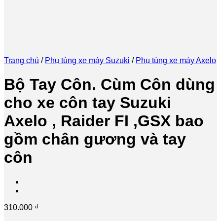
Trang chủ
/
Phụ tùng xe máy Suzuki
/
Phụ tùng xe máy Axelo
Bộ Tay Côn. Cùm Côn dùng
cho xe côn tay Suzuki
Axelo , Raider FI ,GSX bao
gồm chân gương và tay
côn
310.000
₫