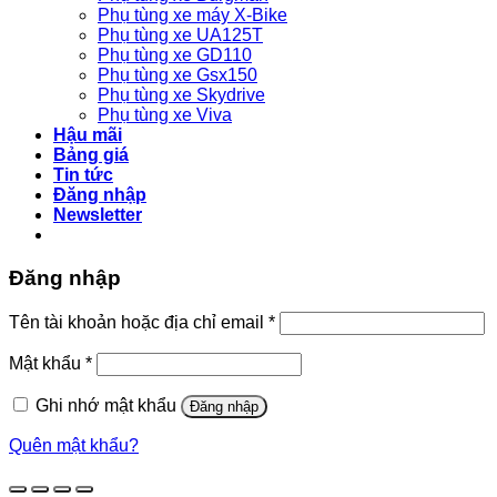
Phụ tùng xe máy X-Bike
Phụ tùng xe UA125T
Phụ tùng xe GD110
Phụ tùng xe Gsx150
Phụ tùng xe Skydrive
Phụ tùng xe Viva
Hậu mãi
Bảng giá
Tin tức
Đăng nhập
Newsletter
Đăng nhập
Bắt
Tên tài khoản hoặc địa chỉ email
*
buộc
Bắt
Mật khẩu
*
buộc
Ghi nhớ mật khẩu
Đăng nhập
Quên mật khẩu?