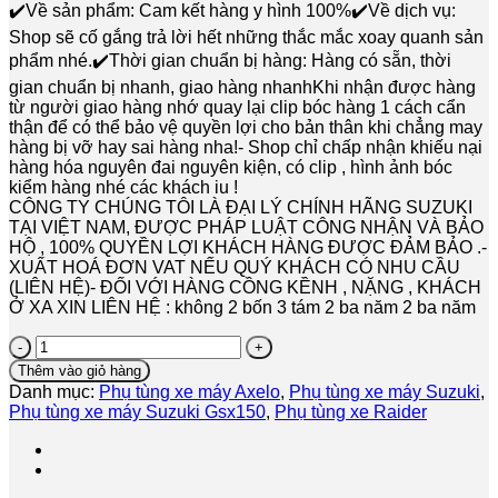
✔️Về sản phẩm: Cam kết hàng y hình 100%✔️Về dịch vụ:
Shop sẽ cố gắng trả lời hết những thắc mắc xoay quanh sản
phẩm nhé.✔️Thời gian chuẩn bị hàng: Hàng có sẵn, thời
gian chuẩn bị nhanh, giao hàng nhanhKhi nhận được hàng
từ người giao hàng nhớ quay lại clip bóc hàng 1 cách cẩn
thận để có thể bảo vệ quyền lợi cho bản thân khi chẳng may
hàng bị vỡ hay sai hàng nha!- Shop chỉ chấp nhận khiếu nại
hàng hóa nguyên đai nguyên kiện, có clip , hình ảnh bóc
kiểm hàng nhé các khách iu !
CÔNG TY CHÚNG TÔI LÀ ĐẠI LÝ CHÍNH HÃNG SUZUKI
TẠI VIỆT NAM, ĐƯỢC PHÁP LUẬT CÔNG NHẬN VÀ BẢO
HỘ , 100% QUYỀN LỢI KHÁCH HÀNG ĐƯỢC ĐẢM BẢO .-
XUẤT HOÁ ĐƠN VAT NẾU QUÝ KHÁCH CÓ NHU CẦU
(LIÊN HỆ)- ĐỐI VỚI HÀNG CỒNG KỀNH , NẶNG , KHÁCH
Ở XA XIN LIÊN HỆ : không 2 bốn 3 tám 2 ba năm 2 ba năm
Bộ
Tay
Thêm vào giỏ hàng
Côn.
Danh mục:
Phụ tùng xe máy Axelo
,
Phụ tùng xe máy Suzuki
,
Cùm
Phụ tùng xe máy Suzuki Gsx150
,
Phụ tùng xe Raider
Côn
dùng
cho
xe