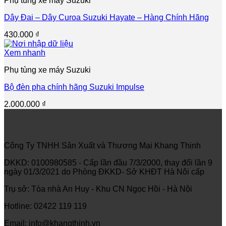
Phụ tùng xe máy Suzuki
Dây Đai – Dây Curoa Suzuki Hayate – Hàng Chính Hãng
430.000
₫
Xem nhanh
Phụ tùng xe máy Suzuki
Bộ đèn pha chính hãng Suzuki Impulse
2.000.000
₫
Công Ty TNHH Sản Xuất và Thương Mại Khang Thịnh
DKKD: 0100980585 - Cấp lần đầu 7/3/2000, thay đổi lần 9
ngày 01/3/2021 do Phòng ĐKKD- Sở KHĐT Hà Nôi cấp
Trụ sở: Tòa nhà An Huy - Khu CN Ngọc Hồi - Hà Nội
Hotline: 02422 119 119
Email: info@khangthinh.vn