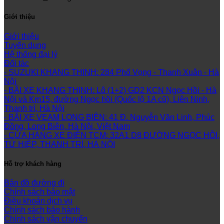
Giới thiệu
Giới thiệu
Tuyển dụng
Hệ thống đại lý
Đối tác
- SUZUKI KHANG THINH: 284 Phố Vọng - Thanh Xuân - Hà
Nội
- BÃI XE KHANG THỊNH: Lô (1+2) GD2 KCN Ngọc Hồi - Hà
Nội và Km15, đường Ngọc hồi (Quốc lộ 1A cũ), Liên Ninh,
Thanh trì, Hà Nội
- BÃI XE VEAM LONG BIÊN: 41 Đ. Nguyễn Văn Linh, Phúc
Đồng, Long Biên, Hà Nội, Việt Nam
- CỬA HÀNG XE ĐIỆN TCM: 32A1 D8 ĐƯỜNG NGỌC HỒI,
TỨ HIỆP, THANH TRÌ, HÀ NỘI
Hỗ trợ khách hàng
Bản đồ đường đi
Chính sách bảo mật
Điều khoản dịch vụ
Chính sách bảo hành
Chính sách vận chuyển