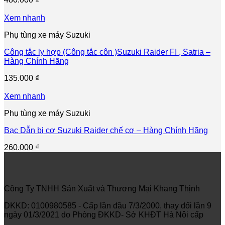
Xem nhanh
Phụ tùng xe máy Suzuki
Công tắc ly hợp (Công tắc côn )Suzuki Raider FI , Satria –
Hàng Chính Hãng
135.000
₫
Xem nhanh
Phụ tùng xe máy Suzuki
Bạc Dẫn bi cơ Suzuki Raider chế cơ – Hàng Chính Hãng
260.000
₫
Công Ty TNHH Sản Xuất và Thương Mại Khang Thịnh
DKKD: 0100980585 - Cấp lần đầu 7/3/2000, thay đổi lần 9
ngày 01/3/2021 do Phòng ĐKKD- Sở KHĐT Hà Nôi cấp