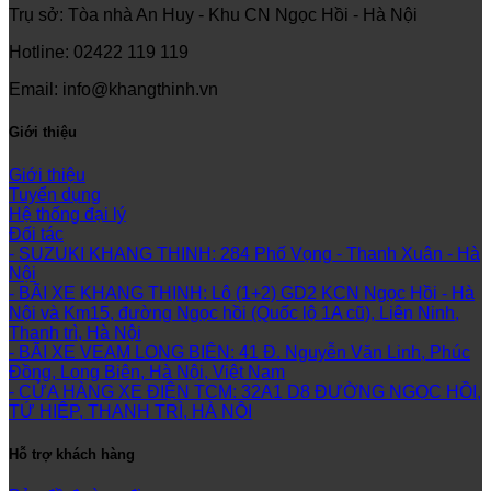
Trụ sở: Tòa nhà An Huy - Khu CN Ngọc Hồi - Hà Nội
Hotline: 02422 119 119
Email: info@khangthinh.vn
Giới thiệu
Giới thiệu
Tuyển dụng
Hệ thống đại lý
Đối tác
- SUZUKI KHANG THINH: 284 Phố Vọng - Thanh Xuân - Hà
Nội
- BÃI XE KHANG THỊNH: Lô (1+2) GD2 KCN Ngọc Hồi - Hà
Nội và Km15, đường Ngọc hồi (Quốc lộ 1A cũ), Liên Ninh,
Thanh trì, Hà Nội
- BÃI XE VEAM LONG BIÊN: 41 Đ. Nguyễn Văn Linh, Phúc
Đồng, Long Biên, Hà Nội, Việt Nam
- CỬA HÀNG XE ĐIỆN TCM: 32A1 D8 ĐƯỜNG NGỌC HỒI,
TỨ HIỆP, THANH TRÌ, HÀ NỘI
Hỗ trợ khách hàng