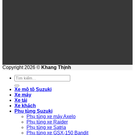
Copyright 2026 ©
Khang Thịnh
Tìm
kiếm:
Xe mô tô Suzuki
Xe máy
Xe tải
Xe khách
Phụ tùng Suzuki
Phụ tùng xe máy Axelo
Phụ tùng xe Raider
Phụ tùng xe Satria
Phụ tùng xe GSX-150 Bandit