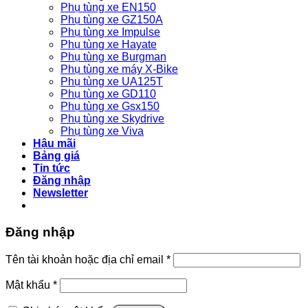
Phụ tùng xe EN150
Phụ tùng xe GZ150A
Phụ tùng xe Impulse
Phụ tùng xe Hayate
Phụ tùng xe Burgman
Phụ tùng xe máy X-Bike
Phụ tùng xe UA125T
Phụ tùng xe GD110
Phụ tùng xe Gsx150
Phụ tùng xe Skydrive
Phụ tùng xe Viva
Hậu mãi
Bảng giá
Tin tức
Đăng nhập
Newsletter
Đăng nhập
Bắt
Tên tài khoản hoặc địa chỉ email
*
buộc
Bắt
Mật khẩu
*
buộc