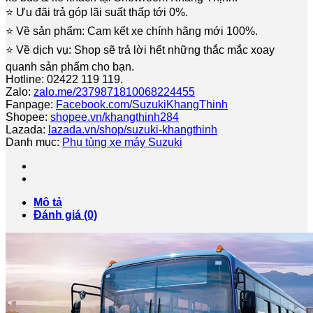
⭐️ Ưu đãi trả góp lãi suất thấp tới 0%.
⭐️ Về sản phẩm: Cam kết xe chính hãng mới 100%.
⭐️ Về dịch vụ: Shop sẽ trả lời hết những thắc mắc xoay
quanh sản phẩm cho bạn.
Hotline: 02422 119 119.
Zalo:
zalo.me/2379871810068224455
Fanpage:
Facebook.com/SuzukiKhangThinh
Shopee:
shopee.vn/khangthinh284
Lazada:
lazada.vn/shop/suzuki-khangthinh
Danh mục:
Phụ tùng xe máy Suzuki
Mô tả
Đánh giá (0)