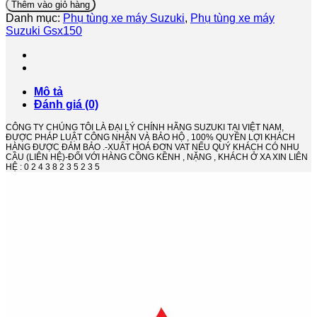
thang
Thêm vào giỏ hàng
Gsx-
Danh mục:
Phụ tùng xe máy Suzuki
,
Phụ tùng xe máy
R150
Suzuki Gsx150
-
Hàng
Chính
Hãng
số
Mô tả
lượng
Đánh giá (0)
CÔNG TY CHÚNG TÔI LÀ ĐẠI LÝ CHÍNH HÃNG SUZUKI TẠI VIỆT NAM,
ĐƯỢC PHÁP LUẬT CÔNG NHẬN VÀ BẢO HỘ , 100% QUYỀN LỢI KHÁCH
HÀNG ĐƯỢC ĐẢM BẢO .-XUẤT HOÁ ĐƠN VAT NẾU QUÝ KHÁCH CÓ NHU
CẦU (LIÊN HỆ)-ĐỐI VỚI HÀNG CỒNG KỀNH , NẶNG , KHÁCH Ở XA XIN LIÊN
HỆ : 0 2 4 3 8 2 3 5 2 3 5