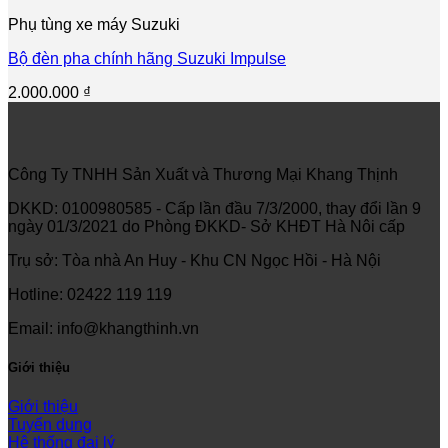
Phụ tùng xe máy Suzuki
Bộ đèn pha chính hãng Suzuki Impulse
2.000.000
₫
Công Ty TNHH Sản Xuất và Thương Mại Khang Thịnh
DKKD: 0100980585 - Cấp lần đầu 7/3/2000, thay đổi lần 9
ngày 01/3/2021 do Phòng ĐKKD- Sở KHĐT Hà Nôi cấp
Trụ sở: Tòa nhà An Huy - Khu CN Ngọc Hồi - Hà Nội
Hotline: 02422 119 119
Email: info@khangthinh.vn
Giới thiệu
Giới thiệu
Tuyển dụng
Hệ thống đại lý