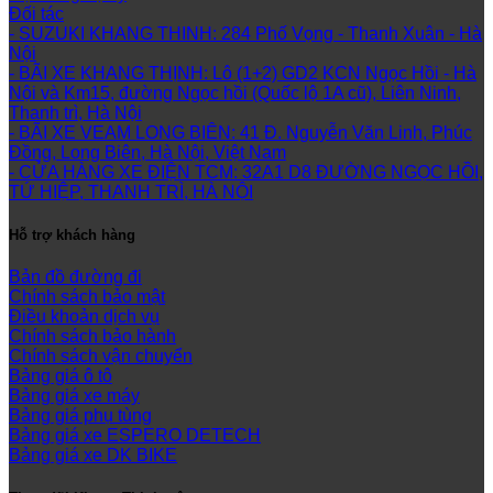
Đối tác
- SUZUKI KHANG THINH: 284 Phố Vọng - Thanh Xuân - Hà
Nội
- BÃI XE KHANG THỊNH: Lô (1+2) GD2 KCN Ngọc Hồi - Hà
Nội và Km15, đường Ngọc hồi (Quốc lộ 1A cũ), Liên Ninh,
Thanh trì, Hà Nội
- BÃI XE VEAM LONG BIÊN: 41 Đ. Nguyễn Văn Linh, Phúc
Đồng, Long Biên, Hà Nội, Việt Nam
- CỬA HÀNG XE ĐIỆN TCM: 32A1 D8 ĐƯỜNG NGỌC HỒI,
TỨ HIỆP, THANH TRÌ, HÀ NỘI
Hỗ trợ khách hàng
Bản đồ đường đi
Chính sách bảo mật
Điều khoản dịch vụ
Chính sách bảo hành
Chính sách vận chuyển
Bảng giá ô tô
Bảng giá xe máy
Bảng giá phụ tùng
Bảng giá xe ESPERO DETECH
Bảng giá xe DK BIKE