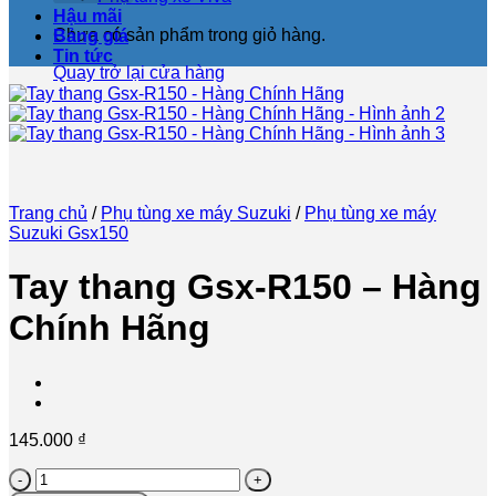
Hậu mãi
Chưa có sản phẩm trong giỏ hàng.
Bảng giá
Tin tức
Quay trở lại cửa hàng
Trang chủ
/
Phụ tùng xe máy Suzuki
/
Phụ tùng xe máy
Suzuki Gsx150
Tay thang Gsx-R150 – Hàng
Chính Hãng
145.000
₫
Tay