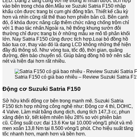
LED. Dạng 2 tầng cùng với hệ thống xi nhan được tích hợp
vào bên trong chóa đèn.Mẫu xe Suzuki Satria F150 nhập
khẩu còn được trang bị cụm ghi đông trần. Thiết kế cầu kỳ
hơn và nhìn cũng rất thể thao hơn phiên bản cũ. Bên cạnh
đó, ổ khóa được nâng cấp thêm chức năng chống trộm chỉ
với 1 thao tác nhấn.Ngoài ra, hệ thống khung sườn đôi
thường chỉ được trang bị ở những mẫu xe mô tô phân khối
lớn. Nay Satria F150 cũng được tích hợp.Loại bỏ đồng hồ
báo tua cơ, thay vào đó là dạng LCD không những thể hiện
đầy đủ thông số. Như vòng tua, tốc độ, thời gian, quãng
đường, đèn báo chuyển số. Giúp bảng đồng hồ trở nên sắc
nét và hiện đại hơn rất nhiều.
Satria F150 có giá bao nhiêu – Review Suzuki Satria F1
Động cơ Suzuki Satria F150
Sở hữu khối động cơ bên trong mạnh mẽ. Suzuki Satria
F150 tích hợp những công nghệ như: Động cơ 4 thì, DOHC,
4 Valve. Làm mát bằng dung dịch, dung tích 147,3 cc, phun
xăng điện tử, tiết kiệm nhiên liệu 28% so với phiên bản
cũ. Công suất cực đại 13.6 Kw tại 10.000 vòng/1 phút và mô
men xoắn 13,8 Nm tại 8.500 vòng/1 phút. Cho hiệu suất tăng
tốc nhanh hơn, mạnh hơn và bền hơn.