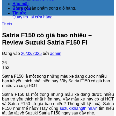
Hậu mãi
Chưa có sản phẩm trong giỏ hàng.
Bảng giá
Tin tức
Quay trở lại cửa hàng
Tin tức
Satria F150 có giá bao nhiêu –
Review Suzuki Satria F150 Fi
Đăng vào
26/02/2025
bởi
admin
26
Th2
Satria F150 là một trong những mẫu xe đang được nhiều
bạn trẻ yêu thích nhất hiện nay. Vậy Satria F150 có giá bao
nhiêu và có gì HOT
Satria F150 là một trong những mẫu xe đang được nhiều
bạn trẻ yêu thích nhất hiện nay. Vậy mẫu xe này có gì HOT
và Satria F150 có giá bao nhiêu? Thông số kỹ thuật Satria
F150 như thế nào? Hãy cùng
suzukikhangthinh.vn
tìm hiểu
tất tần tật về Suzuki Satria F150 ngay sau đây nhé.