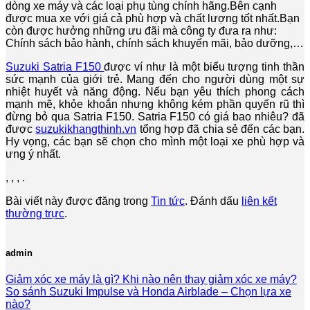
dòng xe máy và các loại phụ tùng chính hãng.Bên cạnh
được mua xe với giá cả phù hợp và chất lượng tốt nhất.Bạn
còn được hưởng những ưu đãi mà công ty đưa ra như:
Chính sách bảo hành, chính sách khuyến mãi, bảo dưỡng,…
Suzuki Satria F150
được ví như là một biểu tượng tinh thần
sức mạnh của giới trẻ. Mang đến cho người dùng một sự
nhiệt huyết và năng động. Nếu bạn yêu thích phong cách
mạnh mẽ, khỏe khoắn nhưng không kém phần quyến rũ thì
đừng bỏ qua Satria F150. Satria F150 có giá bao nhiêu? đã
được
suzukikhangthinh.vn
tổng hợp đã chia sẻ đến các bạn.
Hy vọng, các bạn sẽ chọn cho mình một loại xe phù hợp và
ưng ý nhất.
,
,
,
.
Bài viết này được đăng trong
Tin tức
. Đánh dấu
liên kết
thường trực
.
admin
Giảm xóc xe máy là gì? Khi nào nên thay giảm xóc xe máy?
So sánh Suzuki Impulse và Honda Airblade – Chọn lựa xe
nào?