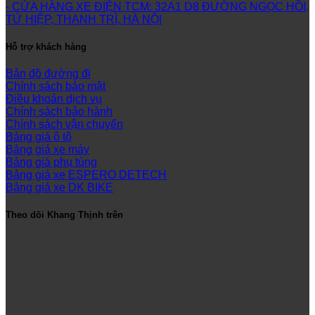
- CỬA HÀNG XE ĐIỆN TCM: 32A1 D8 ĐƯỜNG NGỌC HỒI,
TỨ HIỆP, THANH TRÌ, HÀ NỘI
Hỗ trợ khách hàng
Bản đồ đường đi
Chính sách bảo mật
Điều khoản dịch vụ
Chính sách bảo hành
Chính sách vận chuyển
Bảng giá ô tô
Bảng giá xe máy
Bảng giá phụ tùng
Bảng giá xe ESPERO DETECH
Bảng giá xe DK BIKE
Theo dõi Khang Thịnh trên