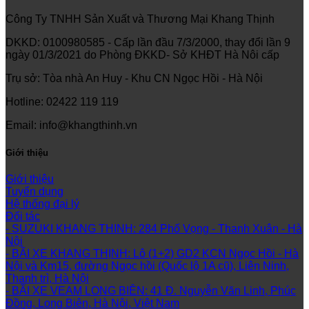
Công Ty TNHH Sản Xuất và Thương Mại Khang Thịnh
DKKD: 0100980585 - Cấp lần đầu 7/3/2000, thay đổi lần 9
ngày 01/3/2021 do Phòng ĐKKD- Sở KHĐT Hà Nôi cấp
Trụ sở: Tòa nhà An Huy - Khu CN Ngọc Hồi - Hà Nội
Hotline: 02422 119 119
Email: info@khangthinh.vn
Giới thiệu
Giới thiệu
Tuyển dụng
Hệ thống đại lý
Đối tác
- SUZUKI KHANG THINH: 284 Phố Vọng - Thanh Xuân - Hà
Nội
- BÃI XE KHANG THỊNH: Lô (1+2) GD2 KCN Ngọc Hồi - Hà
Nội và Km15, đường Ngọc hồi (Quốc lộ 1A cũ), Liên Ninh,
Thanh trì, Hà Nội
- BÃI XE VEAM LONG BIÊN: 41 Đ. Nguyễn Văn Linh, Phúc
Đồng, Long Biên, Hà Nội, Việt Nam