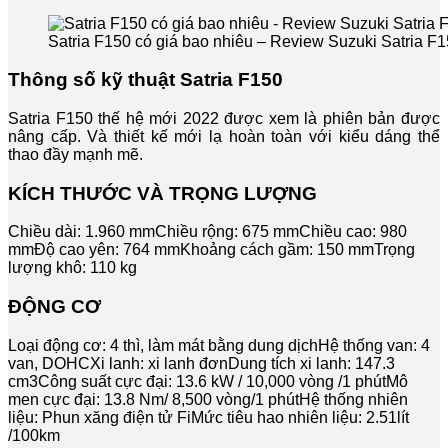
Satria F150 có giá bao nhiêu – Review Suzuki Satria F1
Thông số kỹ thuật Satria F150
Satria F150 thế hệ mới 2022 được xem là phiên bản được
nâng cấp. Và thiết kế mới lạ hoàn toàn với kiểu dáng thể
thao đầy mạnh mẽ.
KÍCH THƯỚC VÀ TRỌNG LƯỢNG
Chiều dài: 1.960 mmChiều rộng: 675 mmChiều cao: 980
mmĐộ cao yên: 764 mmKhoảng cách gầm: 150 mmTrọng
lượng khô: 110 kg
ĐỘNG CƠ
Loại động cơ: 4 thì, làm mát bằng dung dịchHệ thống van: 4
van, DOHCXi lanh: xi lanh đơnDung tích xi lanh: 147.3
cm3Công suất cực đại: 13.6 kW / 10,000 vòng /1 phútMô
men cực đại: 13.8 Nm/ 8,500 vòng/1 phútHệ thống nhiên
liệu: Phun xăng điện tử FiMức tiêu hao nhiên liệu: 2.51lít
/100km