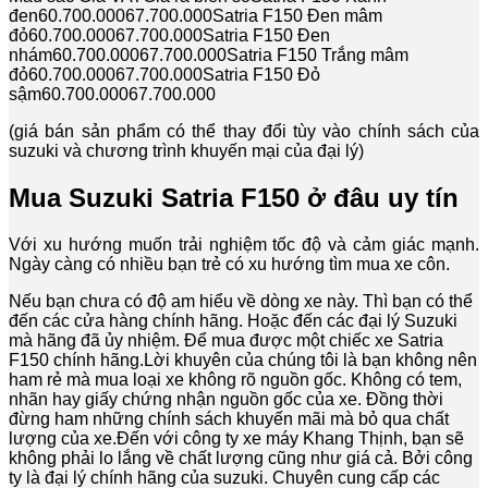
đen60.700.00067.700.000Satria F150 Đen mâm
đỏ60.700.00067.700.000Satria F150 Đen
nhám60.700.00067.700.000Satria F150 Trắng mâm
đỏ60.700.00067.700.000Satria F150 Đỏ
sậm60.700.00067.700.000
(giá bán sản phẩm có thể thay đổi tùy vào chính sách của
suzuki và chương trình khuyến mại của đại lý)
Mua Suzuki Satria F150 ở đâu uy tín
Với xu hướng muốn trải nghiệm tốc độ và cảm giác mạnh.
Ngày càng có nhiều bạn trẻ có xu hướng tìm mua xe côn.
Nếu bạn chưa có độ am hiểu về dòng xe này. Thì bạn có thể
đến các cửa hàng chính hãng. Hoặc đến các đại lý Suzuki
mà hãng đã ủy nhiệm. Để mua được một chiếc xe Satria
F150 chính hãng.Lời khuyên của chúng tôi là bạn không nên
ham rẻ mà mua loại xe không rõ nguồn gốc. Không có tem,
nhãn hay giấy chứng nhận nguồn gốc của xe. Đồng thời
đừng ham những chính sách khuyến mãi mà bỏ qua chất
lượng của xe.Đến với công ty xe máy Khang Thịnh, bạn sẽ
không phải lo lắng về chất lượng cũng như giá cả. Bởi công
ty là đại lý chính hãng của suzuki. Chuyên cung cấp các