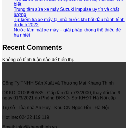
biết
Trung tâm sửa xe máy Suzuki Impulse uy tín và chất
lượng
Tự kiểm tra xe máy tại nhà trước khi bắt đầu hành trình
du lịch 2022
Nước làm mát xe máy – giải pháp không thể thiếu để
hạ nhiệt
Recent Comments
Không có bình luận nào để hiển thị.
Công Ty TNHH Sản Xuất và Thương Mại Khang Thịnh
DKKD: 0100980585 - Cấp lần đầu 7/3/2000, thay đổi lần 9
ngày 01/3/2021 do Phòng ĐKKD- Sở KHĐT Hà Nôi cấp
Trụ sở: Tòa nhà An Huy - Khu CN Ngọc Hồi - Hà Nội
Hotline: 02422 119 119
Email: info@khangthinh.vn