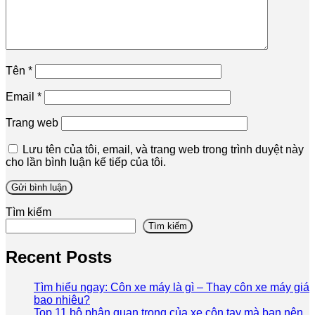
Tên
*
Email
*
Trang web
Lưu tên của tôi, email, và trang web trong trình duyệt này
cho lần bình luận kế tiếp của tôi.
Tìm kiếm
Tìm kiếm
Recent Posts
Tìm hiểu ngay: Côn xe máy là gì – Thay côn xe máy giá
bao nhiêu?
Top 11 bộ phận quan trọng của xe côn tay mà bạn nên