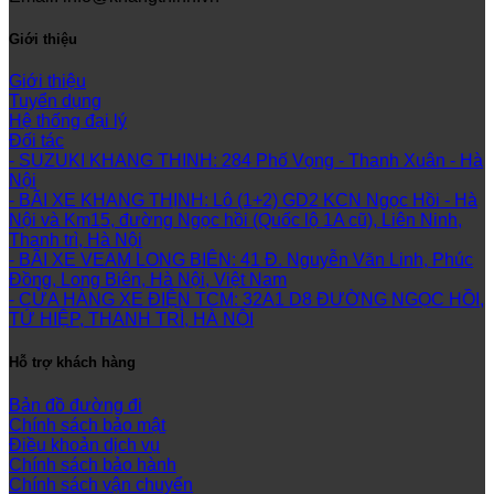
Giới thiệu
Giới thiệu
Tuyển dụng
Hệ thống đại lý
Đối tác
- SUZUKI KHANG THINH: 284 Phố Vọng - Thanh Xuân - Hà
Nội
- BÃI XE KHANG THỊNH: Lô (1+2) GD2 KCN Ngọc Hồi - Hà
Nội và Km15, đường Ngọc hồi (Quốc lộ 1A cũ), Liên Ninh,
Thanh trì, Hà Nội
- BÃI XE VEAM LONG BIÊN: 41 Đ. Nguyễn Văn Linh, Phúc
Đồng, Long Biên, Hà Nội, Việt Nam
- CỬA HÀNG XE ĐIỆN TCM: 32A1 D8 ĐƯỜNG NGỌC HỒI,
TỨ HIỆP, THANH TRÌ, HÀ NỘI
Hỗ trợ khách hàng
Bản đồ đường đi
Chính sách bảo mật
Điều khoản dịch vụ
Chính sách bảo hành
Chính sách vận chuyển