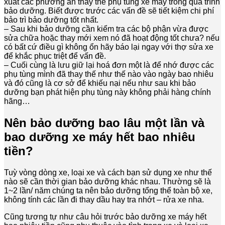
xuất các phương án thay thế phụ tùng xe máy trong quá trình
bảo dưỡng. Biết được trước các vấn đề sẽ tiết kiệm chi phí
bảo trì bảo dưỡng tốt nhất.
– Sau khi bảo dưỡng cần kiểm tra các bộ phận vừa được
sửa chữa hoặc thay mới xem nó đã hoạt động tốt chưa? nếu
có bất cứ điều gì không ổn hãy báo lại ngay với thợ sửa xe
để khắc phục triệt để vấn đề.
– Cuối cùng là lưu giữ lại hoá đơn một là để nhớ được các
phụ tùng mình đã thay thế như thế nào vào ngày bao nhiêu
và đó cũng là cơ sở để khiếu nại nếu như sau khi bảo
dưỡng bạn phát hiện phụ tùng này không phải hàng chính
hãng…
Nên bảo dưỡng bao lâu một lần và
bao dưỡng xe máy hết bao nhiêu
tiền?
Tuỳ vòng dòng xe, loại xe và cách bạn sử dụng xe như thế
nào sẽ cần thời gian bảo dưỡng khác nhau. Thường sẽ là
1~2 lần/ năm chúng ta nên bảo dưỡng tổng thể toàn bộ xe,
không tính các lần đi thay dầu hay tra nhớt – rửa xe nha.
Cũng tương tự như câu hỏi trước bảo dưỡng xe máy hết