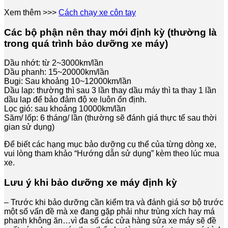
Xem thêm >>>
Cách chạy xe côn tay
Các bộ phận nên thay mới định kỳ (thường là
trong quá trình bảo dưỡng xe máy)
Dầu nhớt: từ 2~3000km/lần
Dầu phanh: 15~20000km/lần
Bugi: Sau khoảng 10~12000km/lần
Dầu lap: thường thì sau 3 lần thay dầu máy thì ta thay 1 lần
dầu lap để bảo đảm độ xe luôn ổn định.
Lọc gió: sau khoảng 10000km/lần
Săm/ lốp: 6 tháng/ lần (thường sẽ đánh giá thực tế sau thời
gian sử dụng)
Để biết các hạng mục bảo dưỡng cụ thể của từng dòng xe,
vui lòng tham khảo “Hướng dẫn sử dụng” kèm theo lúc mua
xe.
Lưu ý khi bảo dưỡng xe máy định kỳ
– Trước khi bảo dưỡng cần kiểm tra và đánh giá sơ bộ trước
một số vấn đề mà xe đang gặp phải như trùng xích hay má
phanh không ăn…vì đa số các cửa hàng sửa xe máy sẽ đề