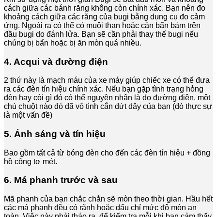
cách giữa các bánh răng không còn chính xác. Bạn nên đo
khoảng cách giữa các răng của bugi bằng dụng cụ đo cảm
ứng. Ngoài ra có thể có muội than hoặc cặn bẩn bám trên
đầu bugi do đánh lửa. Bạn sẽ cần phải thay thế bugi nếu
chúng bị bẩn hoặc bị ăn mòn quá nhiều.
4. Acqui và đường điện
2 thứ này là mạch máu của xe máy giúp chiếc xe có thể đưa
ra các đèn tín hiệu chính xác. Nếu bạn gặp tình trạng hỏng
đèn hay còi gì đó có thể nguyên nhân là do đường điện, một
chú chuột nào đó đã vô tình cắn đứt dây của bạn (đó thực sự
là một vấn đề)
5. Ánh sáng và tín hiệu
Bao gồm tất cả từ bóng đèn cho đến các đèn tín hiệu + đồng
hồ công tơ mét.
6. Má phanh trước và sau
Mã phanh của bạn chắc chắn sẽ mòn theo thời gian. Hầu hết
các má phanh đều có rãnh hoặc dấu chỉ mức độ mòn an
toàn. Việc này phải tháo ra để kiểm tra mỗi khi bạn cảm thấy