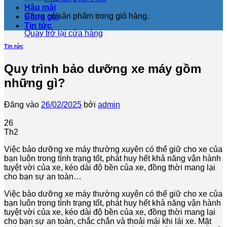
Hậu mãi
Chưa có sản phẩm trong giỏ hàng.
Bảng giá
Tin tức
Quay trở lại cửa hàng
Tin tức
Quy trình bảo dưỡng xe máy gồm
những gì?
Đăng vào
26/02/2025
bởi
admin
26
Th2
Việc bảo dưỡng xe máy thường xuyên có thể giữ cho xe của
bạn luôn trong tình trạng tốt, phát huy hết khả năng vận hành
tuyệt vời của xe, kéo dài độ bền của xe, đồng thời mang lại
cho bạn sự an toàn…
Việc bảo dưỡng xe máy thường xuyên có thể giữ cho xe của
bạn luôn trong tình trạng tốt, phát huy hết khả năng vận hành
tuyệt vời của xe, kéo dài độ bền của xe, đồng thời mang lại
cho bạn sự an toàn, chắc chắn và thoải mái khi lái xe. Mặt