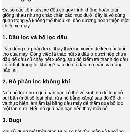
Đa số các tiệm sửa xe đều có quy trình không hoàn toàn
giống nhau nhưng chắc chắn các mục dưới đây là vô cùng
quan trọng và không thể thiếu khi bảo dưỡng hoàn thiện một
chiếc xe máy.
1. Dầu lọc và bộ lọc dầu
Dầu động cơ phải được thay thường xuyên để kéo dài tuổi
thọ của máy. Công việc là tháo nút xả dầu ở dưới hộp chứa
dầu để dầu cũ chảy hết xuống. sau đó kiểm tra thanh do dầu
có ở tình trạng tốt không? sau đó đổ dầu mới vào và đóng
nắp lại.
2. Bộ phận lọc không khí
Nếu bộ lọc chưa quá bẩn bạn có thể vệ sinh nó để loại bỏ
bụi bẩn (một số loại phải rửa nó bằng xăng) sau đó để khii
và thực hiện làm ẩm lại bằng dầu máy để thấm qua bộ lọc
một lần nữa. Nếu nó quá bẩn bạn nên thay mới nó.
3. Bugi
Khi sử dụng một thời gian Bugi sẽ bắt đầu mòn và khoảng