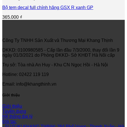
Bộ tem decal full chính hãng GSX R xanh GP
365.000
₫
Công Ty TNHH Sản Xuất và Thương Mại Khang Thịnh
DKKD: 0100980585 - Cấp lần đầu 7/3/2000, thay đổi lần 9
ngày 01/3/2021 do Phòng ĐKKD- Sở KHĐT Hà Nôi cấp
Trụ sở: Tòa nhà An Huy - Khu CN Ngọc Hồi - Hà Nội
Hotline: 02422 119 119
Email: info@khangthinh.vn
Giới thiệu
Giới thiệu
Tuyển dụng
Hệ thống đại lý
Đối tác
- SUZUKI KHANG THINH: 284 Phố Vọng - Thanh Xuân - Hà