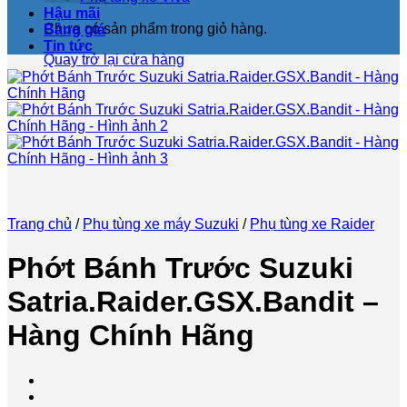
Hậu mãi
Chưa có sản phẩm trong giỏ hàng.
Bảng giá
Tin tức
Quay trở lại cửa hàng
Trang chủ
/
Phụ tùng xe máy Suzuki
/
Phụ tùng xe Raider
Phớt Bánh Trước Suzuki
Satria.Raider.GSX.Bandit –
Hàng Chính Hãng