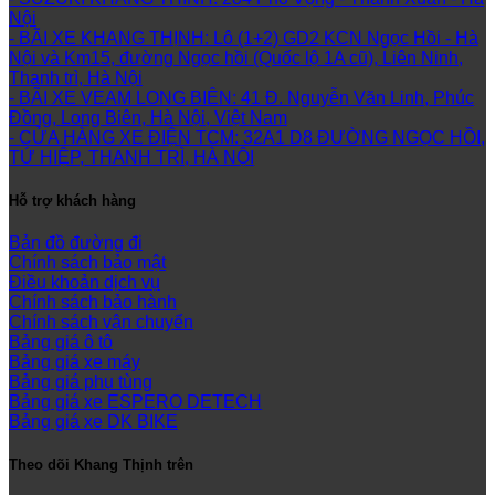
Nội
- BÃI XE KHANG THỊNH: Lô (1+2) GD2 KCN Ngọc Hồi - Hà
Nội và Km15, đường Ngọc hồi (Quốc lộ 1A cũ), Liên Ninh,
Thanh trì, Hà Nội
- BÃI XE VEAM LONG BIÊN: 41 Đ. Nguyễn Văn Linh, Phúc
Đồng, Long Biên, Hà Nội, Việt Nam
- CỬA HÀNG XE ĐIỆN TCM: 32A1 D8 ĐƯỜNG NGỌC HỒI,
TỨ HIỆP, THANH TRÌ, HÀ NỘI
Hỗ trợ khách hàng
Bản đồ đường đi
Chính sách bảo mật
Điều khoản dịch vụ
Chính sách bảo hành
Chính sách vận chuyển
Bảng giá ô tô
Bảng giá xe máy
Bảng giá phụ tùng
Bảng giá xe ESPERO DETECH
Bảng giá xe DK BIKE
Theo dõi Khang Thịnh trên