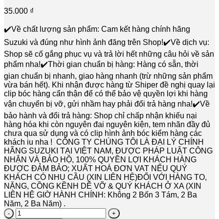
35.000
₫
✔️Về chất lượng sản phẩm: Cam kết hàng chính hãng
Suzuki và đúng như hình ảnh đăng trên Shop!✔️Về dịch vụ:
Shop sẽ cố gắng phục vụ và trả lời hết những câu hỏi về sản
phẩm nha!✔️Thời gian chuẩn bị hàng: Hàng có sẵn, thời
gian chuẩn bị nhanh, giao hàng nhanh (trừ những sản phẩm
vừa bán hết). Khi nhận được hàng từ Shiper đề nghị quay lại
clip bóc hàng cẩn thận để có thể bảo vệ quyền lợi khi hàng
vận chuyển bị vỡ, gửi nhầm hay phải đổi trả hàng nha!✔️Về
bảo hành và đổi trả hàng: Shop chỉ chấp nhận khiếu nại
hàng hóa khi còn nguyên đai nguyên kiện, tem nhãn đầy đủ
chưa qua sử dụng và có clip hình ảnh bóc kiểm hàng các
khách iu nha ! CÔNG TY CHÚNG TÔI LÀ ĐẠI LÝ CHÍNH
HÃNG SUZUKI TẠI VIỆT NAM, ĐƯỢC PHÁP LUẬT CÔNG
NHẬN VÀ BẢO HỘ, 100% QUYỀN LỢI KHÁCH HÀNG
ĐƯỢC ĐẢM BẢO; XUẤT HOÁ ĐƠN VAT NẾU QUÝ
KHÁCH CÓ NHU CẦU (XIN LIÊN HỆ)ĐỐI VỚI HÀNG TO,
NẶNG, CỒNG KỀNH DỄ VỠ & QUÝ KHÁCH Ở XA (XIN
LIÊN HỆ GIỜ HÀNH CHÍNH: Không 2 Bốn 3 Tám, 2 Ba
Năm, 2 Ba Năm) .
Phớt