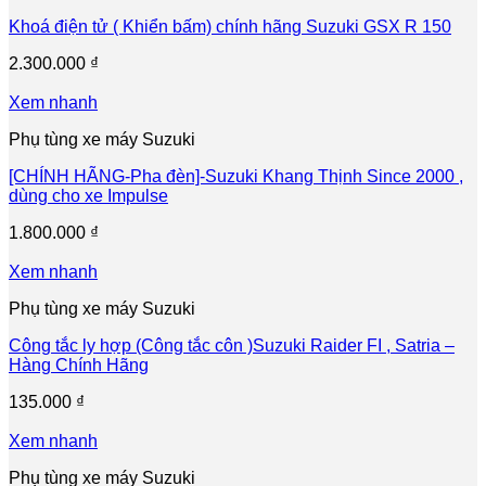
Khoá điện tử ( Khiển bấm) chính hãng Suzuki GSX R 150
2.300.000
₫
Xem nhanh
Phụ tùng xe máy Suzuki
[CHÍNH HÃNG-Pha đèn]-Suzuki Khang Thịnh Since 2000 ,
dùng cho xe Impulse
1.800.000
₫
Xem nhanh
Phụ tùng xe máy Suzuki
Công tắc ly hợp (Công tắc côn )Suzuki Raider FI , Satria –
Hàng Chính Hãng
135.000
₫
Xem nhanh
Phụ tùng xe máy Suzuki