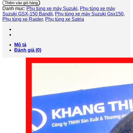
Bánh
Thêm vào giỏ hàng
Trước
Danh mục:
Phụ tùng xe máy Suzuki
,
Phụ tùng xe máy
Suzuki
Suzuki GSX-150 Bandit
,
Phụ tùng xe máy Suzuki Gsx150
,
Satria.Raider.GSX.Bandit
Phụ tùng xe Raider
,
Phụ tùng xe Satria
-
Hàng
Chính
Hãng
số
Mô tả
lượng
Đánh giá (0)