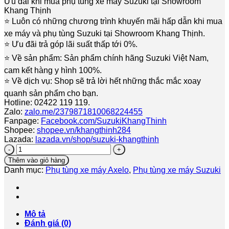
Ưu đãi khi mua phụ tùng xe máy Suzuki tại Showroom
Khang Thịnh
⭐️ Luôn có những chương trình khuyến mãi hấp dẫn khi mua
xe máy và phụ tùng Suzuki tại Showroom Khang Thịnh.
⭐️ Ưu đãi trả góp lãi suất thấp tới 0%.
⭐️ Về sản phẩm: Sản phẩm chính hãng Suzuki Việt Nam,
cam kết hàng y hình 100%.
⭐️ Về dịch vụ: Shop sẽ trả lời hết những thắc mắc xoay
quanh sản phẩm cho bạn.
Hotline: 02422 119 119.
Zalo:
zalo.me/2379871810068224455
Fanpage:
Facebook.com/SuzukiKhangThinh
Shopee:
shopee.vn/khangthinh284
Lazada:
lazada.vn/shop/suzuki-khangthinh
Nắp
nhựa
Thêm vào giỏ hàng
bửng
Danh mục:
Phụ tùng xe máy Axelo
,
Phụ tùng xe máy Suzuki
côn
-
nắp
vỏ
tròn
Mô tả
ly
Đánh giá (0)