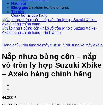
Hậu mãi
Chưa có sản phẩm trong giỏ hàng.
Bảng giá
Tin tức
Quay trở lại cửa hàng
Trang chủ
/
Phụ tùng xe máy Suzuki
/
Phụ tùng xe máy Axelo
Nắp nhựa bửng côn – nắp
vỏ tròn ly hợp Suzuki Xbike
– Axelo hàng chính hãng
44.000
₫