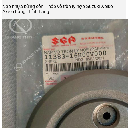
hợp
Suzuki
Nắp nhựa bửng côn – nắp vỏ tròn ly hợp Suzuki Xbike –
Xbike
Axelo hàng chính hãng
-
Axelo
hàng
chính
hãng
số
lượng