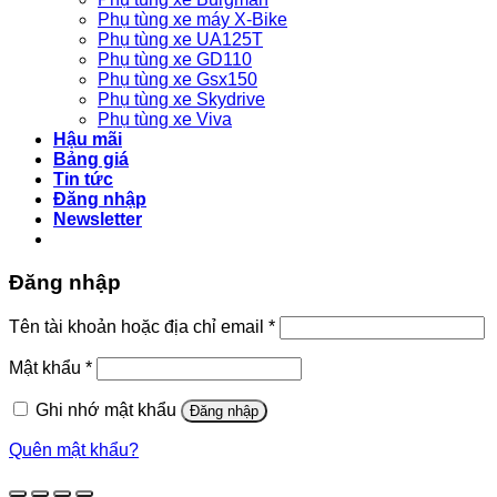
Phụ tùng xe máy X-Bike
Phụ tùng xe UA125T
Phụ tùng xe GD110
Phụ tùng xe Gsx150
Phụ tùng xe Skydrive
Phụ tùng xe Viva
Hậu mãi
Bảng giá
Tin tức
Đăng nhập
Newsletter
Đăng nhập
Bắt
Tên tài khoản hoặc địa chỉ email
*
buộc
Bắt
Mật khẩu
*
buộc
Ghi nhớ mật khẩu
Đăng nhập
Quên mật khẩu?