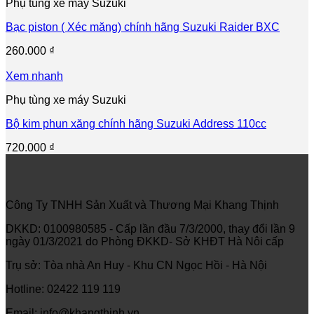
Phụ tùng xe máy Suzuki
Bạc piston ( Xéc măng) chính hãng Suzuki Raider BXC
260.000
₫
Xem nhanh
Phụ tùng xe máy Suzuki
Bộ kim phun xăng chính hãng Suzuki Address 110cc
720.000
₫
Công Ty TNHH Sản Xuất và Thương Mại Khang Thịnh
DKKD: 0100980585 - Cấp lần đầu 7/3/2000, thay đổi lần 9
ngày 01/3/2021 do Phòng ĐKKD- Sở KHĐT Hà Nôi cấp
Trụ sở: Tòa nhà An Huy - Khu CN Ngọc Hồi - Hà Nội
Hotline: 02422 119 119
Email: info@khangthinh.vn