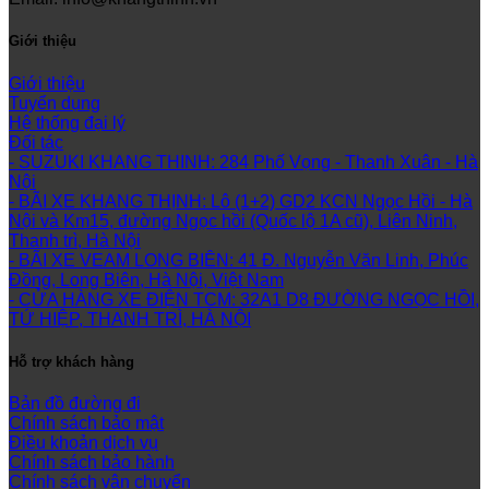
Giới thiệu
Giới thiệu
Tuyển dụng
Hệ thống đại lý
Đối tác
- SUZUKI KHANG THINH: 284 Phố Vọng - Thanh Xuân - Hà
Nội
- BÃI XE KHANG THỊNH: Lô (1+2) GD2 KCN Ngọc Hồi - Hà
Nội và Km15, đường Ngọc hồi (Quốc lộ 1A cũ), Liên Ninh,
Thanh trì, Hà Nội
- BÃI XE VEAM LONG BIÊN: 41 Đ. Nguyễn Văn Linh, Phúc
Đồng, Long Biên, Hà Nội, Việt Nam
- CỬA HÀNG XE ĐIỆN TCM: 32A1 D8 ĐƯỜNG NGỌC HỒI,
TỨ HIỆP, THANH TRÌ, HÀ NỘI
Hỗ trợ khách hàng
Bản đồ đường đi
Chính sách bảo mật
Điều khoản dịch vụ
Chính sách bảo hành
Chính sách vận chuyển