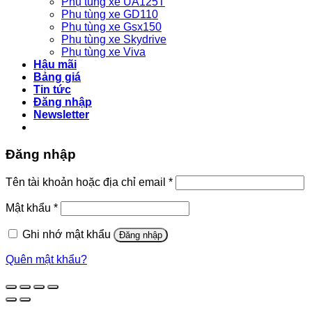
Phụ tùng xe UA125T
Phụ tùng xe GD110
Phụ tùng xe Gsx150
Phụ tùng xe Skydrive
Phụ tùng xe Viva
Hậu mãi
Bảng giá
Tin tức
Đăng nhập
Newsletter
Đăng nhập
Bắt
Tên tài khoản hoặc địa chỉ email
*
buộc
Bắt
Mật khẩu
*
buộc
Ghi nhớ mật khẩu
Đăng nhập
Quên mật khẩu?