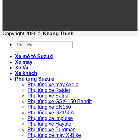
Copyright 2026 ©
Khang Thịnh
Tìm
kiếm:
Xe mô tô Suzuki
Xe máy
Xe tải
Xe khách
Phụ tùng Suzuki
Phụ tùng xe máy Axelo
Phụ tùng xe Raider
Phụ tùng xe Satria
Phụ tùng xe GSX-150 Bandit
Phụ tùng xe EN150
Phụ tùng xe GZ150A
Phụ tùng xe Impulse
Phụ tùng xe Hayate
Phụ tùng xe Burgman
Phụ tùng xe máy X-Bike