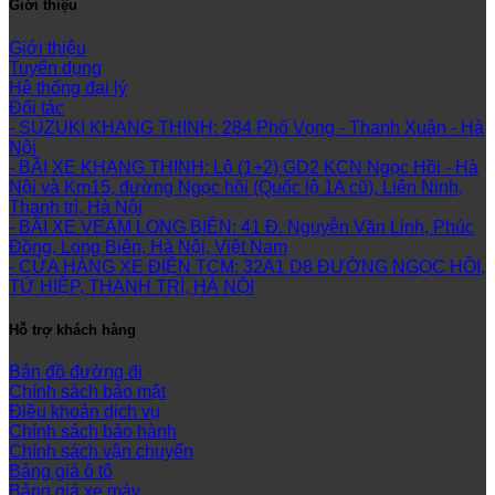
Giới thiệu
Giới thiệu
Tuyển dụng
Hệ thống đại lý
Đối tác
- SUZUKI KHANG THINH: 284 Phố Vọng - Thanh Xuân - Hà
Nội
- BÃI XE KHANG THỊNH: Lô (1+2) GD2 KCN Ngọc Hồi - Hà
Nội và Km15, đường Ngọc hồi (Quốc lộ 1A cũ), Liên Ninh,
Thanh trì, Hà Nội
- BÃI XE VEAM LONG BIÊN: 41 Đ. Nguyễn Văn Linh, Phúc
Đồng, Long Biên, Hà Nội, Việt Nam
- CỬA HÀNG XE ĐIỆN TCM: 32A1 D8 ĐƯỜNG NGỌC HỒI,
TỨ HIỆP, THANH TRÌ, HÀ NỘI
Hỗ trợ khách hàng
Bản đồ đường đi
Chính sách bảo mật
Điều khoản dịch vụ
Chính sách bảo hành
Chính sách vận chuyển
Bảng giá ô tô
Bảng giá xe máy