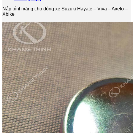
Xbike
số
Nắp bình xăng cho dòng xe Suzuki Hayate – Viva – Axelo –
lượng
Xbike