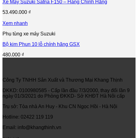
Xe Máy Suzuki Satria F150 – Hàng Chính Hãng
53.490.000
₫
Xem nhanh
Phụ tùng xe máy Suzuki
Bộ kim Phun 10 lỗ chính hãng GSX
480.000
₫
Công Ty TNHH Sản Xuất và Thương Mại Khang Thịnh
DKKD: 0100980585 - Cấp lần đầu 7/3/2000, thay đổi lần 9
ngày 01/3/2021 do Phòng ĐKKD- Sở KHĐT Hà Nôi cấp
Trụ sở: Tòa nhà An Huy - Khu CN Ngọc Hồi - Hà Nội
Hotline: 02422 119 119
Email: info@khangthinh.vn