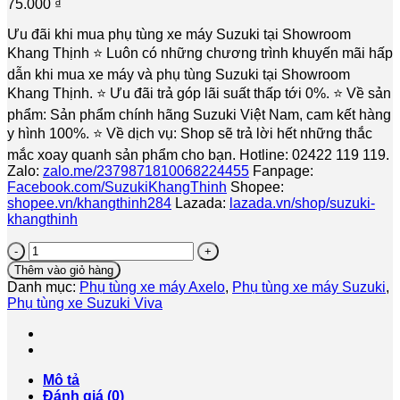
75.000
₫
Ưu đãi khi mua phụ tùng xe máy Suzuki tại Showroom
Khang Thịnh ⭐️ Luôn có những chương trình khuyến mãi hấp
dẫn khi mua xe máy và phụ tùng Suzuki tại Showroom
Khang Thịnh. ⭐️ Ưu đãi trả góp lãi suất thấp tới 0%. ⭐️ Về sản
phẩm: Sản phẩm chính hãng Suzuki Việt Nam, cam kết hàng
y hình 100%. ⭐️ Về dịch vụ: Shop sẽ trả lời hết những thắc
mắc xoay quanh sản phẩm cho bạn. Hotline: 02422 119 119.
Zalo:
zalo.me/2379871810068224455
Fanpage:
Facebook.com/SuzukiKhangThinh
Shopee:
shopee.vn/khangthinh284
Lazada:
lazada.vn/shop/suzuki-
khangthinh
Nắp
bình
Thêm vào giỏ hàng
xăng
Danh mục:
Phụ tùng xe máy Axelo
,
Phụ tùng xe máy Suzuki
,
Suzuki
Phụ tùng xe Suzuki Viva
Hayate
-
Viva
-
Axelo
Mô tả
-
Đánh giá (0)