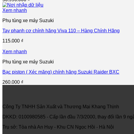
Xem nhanh
Phụ tùng xe máy Suzuki
Tay phanh cơ chính hãng Viva 110 – Hàng Chính Hãng
115.000
₫
Xem nhanh
Phụ tùng xe máy Suzuki
Bạc piston ( Xéc măng) chính hãng Suzuki Raider BXC
260.000
₫
Công Ty TNHH Sản Xuất và Thương Mại Khang Thịnh
DKKD: 0100980585 - Cấp lần đầu 7/3/2000, thay đổi lần 9 
Trụ sở: Tòa nhà An Huy - Khu CN Ngọc Hồi - Hà Nội