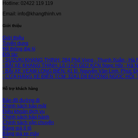
Hotline: 02422 119 119
Email: info@khangthinh.vn
Giới thiệu
Giới thiệu
Tuyển dụng
Hệ thống đại lý
Đối tác
- SUZUKI KHANG THINH: 284 Phố Vọng - Thanh Xuân - Hà 
- BÃI XE KHANG THỊNH: Lô (1+2) GD2 KCN Ngọc Hồi - Hà Nội 
- BÃI XE VEAM LONG BIÊN: 41 Đ. Nguyễn Văn Linh, Phúc Đồ
- CỬA HÀNG XE ĐIỆN TCM: 32A1 D8 ĐƯỜNG NGỌC HỒI, T
Hỗ trợ khách hàng
Bản đồ đường đi
Chính sách bảo mật
Điều khoản dịch vụ
Chính sách bảo hành
Chính sách vận chuyển
Bảng giá ô tô
Bảng giá xe máy