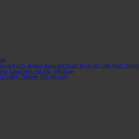
Nội
và Km15, đường Ngọc hồi (Quốc lộ 1A cũ), Liên Ninh, Thanh 
ng, Long Biên, Hà Nội, Việt Nam
Ứ HIỆP, THANH TRÌ, HÀ NỘI