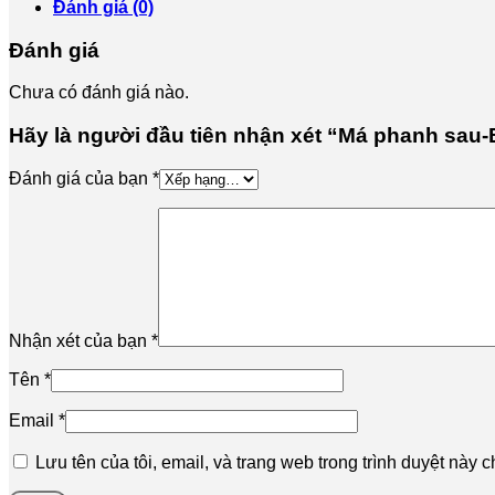
-
Đánh giá (0)
Hàng
Chính
Đánh giá
Hãng
số
Chưa có đánh giá nào.
lượng
Hãy là người đầu tiên nhận xét “Má phanh sau
Đánh giá của bạn
*
Nhận xét của bạn
*
Tên
*
Email
*
Lưu tên của tôi, email, và trang web trong trình duyệt này ch