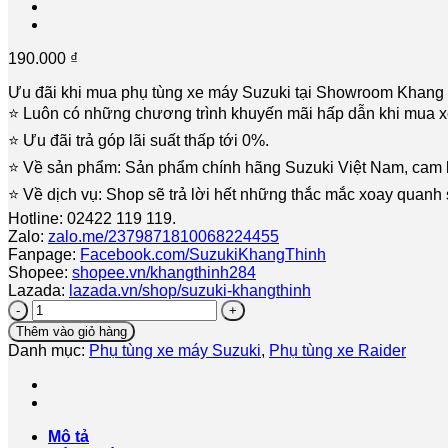
190.000
₫
Ưu đãi khi mua phụ tùng xe máy Suzuki tại Showroom Khang
⭐️ Luôn có những chương trình khuyến mãi hấp dẫn khi mua 
⭐️ Ưu đãi trả góp lãi suất thấp tới 0%.
⭐️ Về sản phẩm: Sản phẩm chính hãng Suzuki Việt Nam, cam 
⭐️ Về dịch vụ: Shop sẽ trả lời hết những thắc mắc xoay quan
Hotline: 02422 119 119.
Zalo:
zalo.me/2379871810068224455
Fanpage:
Facebook.com/SuzukiKhangThinh
Shopee:
shopee.vn/khangthinh284
Lazada:
lazada.vn/shop/suzuki-khangthinh
Má
phanh
Thêm vào giỏ hàng
sau-
Danh mục:
Phụ tùng xe máy Suzuki
,
Phụ tùng xe Raider
Bố
thắng
sau
Suzuki
Raider
Mô tả