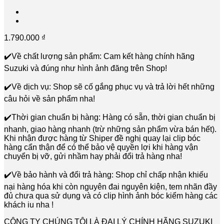
1.790.000
₫
✔️Về chất lượng sản phẩm: Cam kết hàng chính hãng
Suzuki và đúng như hình ảnh đăng trên Shop!
✔️Về dịch vụ: Shop sẽ cố gắng phục vụ và trả lời hết những
câu hỏi về sản phẩm nha!
✔️Thời gian chuẩn bị hàng: Hàng có sẵn, thời gian chuẩn bị
nhanh, giao hàng nhanh (trừ những sản phẩm vừa bán hết).
Khi nhận được hàng từ Shiper đề nghị quay lại clip bóc
hàng cẩn thận để có thể bảo vệ quyền lợi khi hàng vận
chuyển bị vỡ, gửi nhầm hay phải đổi trả hàng nha!
✔️Về bảo hành và đổi trả hàng: Shop chỉ chấp nhận khiếu
nại hàng hóa khi còn nguyên đai nguyên kiện, tem nhãn đầy
đủ chưa qua sử dụng và có clip hình ảnh bóc kiểm hàng các
khách iu nha !
CÔNG TY CHÚNG TÔI LÀ ĐẠI LÝ CHÍNH HÃNG SUZUKI