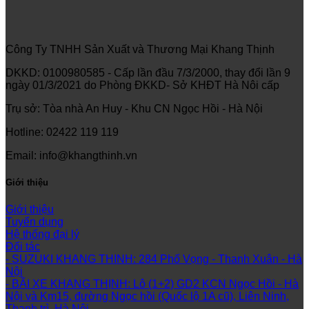
Công Ty TNHH Sản Xuất và Thương Mại Khang Thịnh
DKKD: 0100980585 - Cấp lần đầu 7/3/2000, thay đổi lần 9
ngày 01/3/2021 do Phòng ĐKKD- Sở KHĐT Hà Nôi cấp
Trụ sở: Tòa nhà An Huy - Khu CN Ngọc Hồi - Hà Nội
Hotline: 02422 119 119
Email: info@khangthinh.vn
Giới thiệu
Giới thiệu
Tuyển dụng
Hệ thống đại lý
Đối tác
- SUZUKI KHANG THINH: 284 Phố Vọng - Thanh Xuân - Hà
Nội
- BÃI XE KHANG THỊNH: Lô (1+2) GD2 KCN Ngọc Hồi - Hà
Nội và Km15, đường Ngọc hồi (Quốc lộ 1A cũ), Liên Ninh,
Thanh trì, Hà Nội