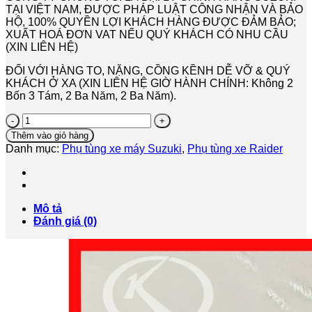
TẠI VIỆT NAM, ĐƯỢC PHÁP LUẬT CÔNG NHẬN VÀ BẢO
HỘ, 100% QUYỀN LỢI KHÁCH HÀNG ĐƯỢC ĐẢM BẢO;
XUẤT HOÁ ĐƠN VAT NẾU QUÝ KHÁCH CÓ NHU CẦU
(XIN LIÊN HỆ)
ĐỐI VỚI HÀNG TO, NẶNG, CỒNG KỀNH DỄ VỠ & QUÝ
KHÁCH Ở XA (XIN LIÊN HỆ GIỜ HÀNH CHÍNH: Không 2
Bốn 3 Tám, 2 Ba Năm, 2 Ba Năm).
KÉT
NƯỚC
Thêm vào giỏ hàng
RAIDER
Danh mục:
Phụ tùng xe máy Suzuki
,
Phụ tùng xe Raider
FI
-
HÀNG
CHÍNH
HÃNG
Mô tả
số
Đánh giá (0)
lượng