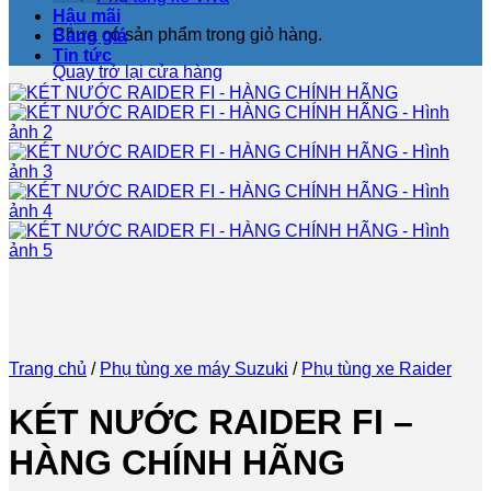
Hậu mãi
Chưa có sản phẩm trong giỏ hàng.
Bảng giá
Tin tức
Quay trở lại cửa hàng
Trang chủ
/
Phụ tùng xe máy Suzuki
/
Phụ tùng xe Raider
KÉT NƯỚC RAIDER FI –
HÀNG CHÍNH HÃNG