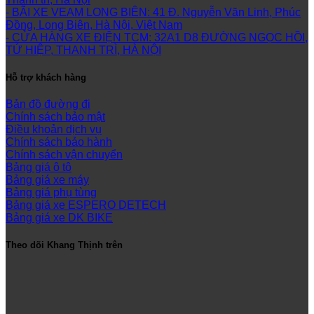
- BÃI XE VEAM LONG BIÊN: 41 Đ. Nguyễn Văn Linh, Phúc
Đồng, Long Biên, Hà Nội, Việt Nam
- CỬA HÀNG XE ĐIỆN TCM: 32A1 D8 ĐƯỜNG NGỌC HỒI,
TỨ HIỆP, THANH TRÌ, HÀ NỘI
Hỗ trợ khách hàng
Bản đồ đường đi
Chính sách bảo mật
Điều khoản dịch vụ
Chính sách bảo hành
Chính sách vận chuyển
Bảng giá ô tô
Bảng giá xe máy
Bảng giá phụ tùng
Bảng giá xe ESPERO DETECH
Bảng giá xe DK BIKE
Theo dõi Khang Thịnh trên