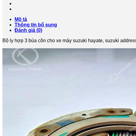
búa
côn
cho
xe
Mô tả
máy
Thông tin bổ sung
suzuki
Đánh giá (0)
nhập
khẩu
Bộ ly hợp 3 búa côn cho xe máy suzuki hayate, suzuki address
chính
hãng
số
lượng