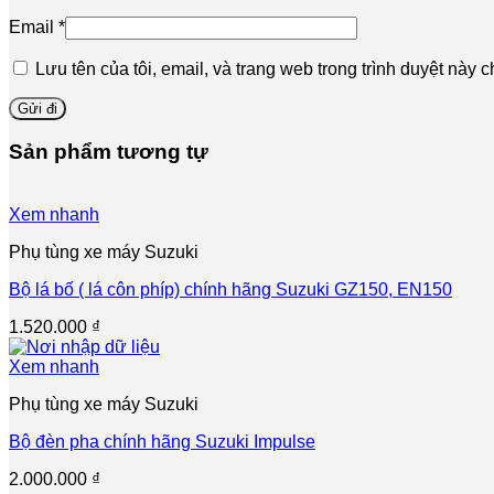
Email
*
Lưu tên của tôi, email, và trang web trong trình duyệt này ch
Sản phẩm tương tự
Xem nhanh
Phụ tùng xe máy Suzuki
Bộ lá bố ( lá côn phíp) chính hãng Suzuki GZ150, EN150
1.520.000
₫
Xem nhanh
Phụ tùng xe máy Suzuki
Bộ đèn pha chính hãng Suzuki Impulse
2.000.000
₫