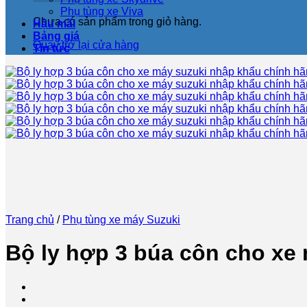
Phụ tùng xe Viva
Chưa có sản phẩm trong giỏ hàng.
Hậu mãi
Bảng giá
Quay trở lại cửa hàng
Tin tức
Trang chủ
/
Phụ tùng xe máy Suzuki
Bộ ly hợp 3 búa côn cho xe