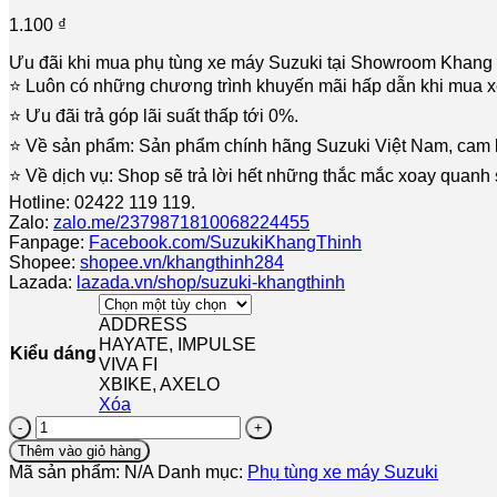
1.100
₫
Ưu đãi khi mua phụ tùng xe máy Suzuki tại Showroom Khang
⭐️ Luôn có những chương trình khuyến mãi hấp dẫn khi mua 
⭐️ Ưu đãi trả góp lãi suất thấp tới 0%.
⭐️ Về sản phẩm: Sản phẩm chính hãng Suzuki Việt Nam, cam 
⭐️ Về dịch vụ: Shop sẽ trả lời hết những thắc mắc xoay quan
Hotline: 02422 119 119.
Zalo:
zalo.me/2379871810068224455
Fanpage:
Facebook.com/SuzukiKhangThinh
Shopee:
shopee.vn/khangthinh284
Lazada:
lazada.vn/shop/suzuki-khangthinh
ADDRESS
HAYATE, IMPULSE
Kiểu dáng
VIVA FI
XBIKE, AXELO
Xóa
Bộ
ly
Thêm vào giỏ hàng
hợp
Mã sản phẩm:
N/A
Danh mục:
Phụ tùng xe máy Suzuki
3