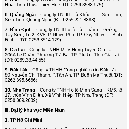
Hòa, Tỉnh Thừa Thiên Huế (ĐT: 0254.3588.975)
6. Quảng Ngãi
Công ty TNHH Trà Khúc TT Sơn Tịnh,
Sơn Tịnh, Quảng Ngãi (ĐT: 0255.221.8888)
7. Bình Định
Công ty TNHH ô tô Hải Thành Đường
Tây Sơn, Tổ 2, KV8, P. Nhơn Phú, TP. Quy Nhơn, T. Bình
Định (ĐT: 0256.3514.129)
8. Gia Lai
Công ty TNHH MTV Hùng Tuyến Gia Lai
206A Lê Duẩn, Phường Trà Bá, TP. Pleiku, Tỉnh Gia Lai
(ĐT: 0269.33.44.55)
9. Đăk Lăk
Công ty TNHH Công nghiệp ô tô Đăk Lăk
80 Nguyễn Chí Thanh, P.Tân An, TP. Buôn Ma Thuột (ĐT:
0262.395.6666)
10. Nha Trang
Công ty TNHH ô tô Minh Sang KM6, tổ
17, thôn Vĩnh Điền, Xã Vĩnh Hiệp, TP Nha Trang (ĐT:
0258.389.2839)
III. Đại lý khu vực Miền Nam
1. TP Hồ Chí Minh