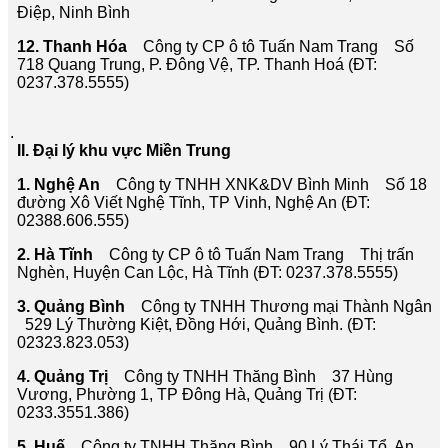
Điệp, Ninh Bình
12. Thanh Hóa
Công ty CP ô tô Tuấn Nam Trang Số
718 Quang Trung, P. Đông Vệ, TP. Thanh Hoá (ĐT:
0237.378.5555)
.
II. Đại lý khu vực Miền Trung
1. Nghệ An
Công ty TNHH XNK&DV Bình Minh Số 18
đường Xô Viết Nghệ Tĩnh, TP Vinh, Nghệ An (ĐT:
02388.606.555)
2. Hà Tĩnh
Công ty CP ô tô Tuấn Nam Trang Thị trấn
Nghèn, Huyện Can Lộc, Hà Tĩnh (ĐT: 0237.378.5555)
3. Quảng Bình
Công ty TNHH Thương mại Thành Ngân
529 Lý Thường Kiệt, Đồng Hới, Quảng Bình. (ĐT:
02323.823.053)
4. Quảng Trị
Công ty TNHH Thăng Bình 37 Hùng
Vương, Phường 1, TP Đông Hà, Quảng Trị (ĐT:
0233.3551.386)
5. Huế
Công ty TNHH Thăng Bình 90 Lý Thái Tổ, An