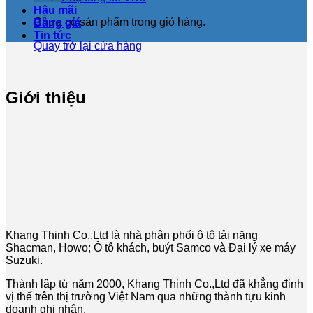
Hậu mãi
Chưa có sản phẩm trong giỏ hàng.
Bảng giá
Tin tức
Quay trở lại cửa hàng
Giới thiệu
Khang Thịnh Co.,Ltd là nhà phân phối ô tô tải nặng
Shacman, Howo; Ô tô khách, buýt Samco và Đại lý xe máy
Suzuki.
Thành lập từ năm 2000, Khang Thịnh Co.,Ltd đã khẳng định
vị thế trên thị trường Việt Nam qua những thành tựu kinh
doanh ghi nhận.