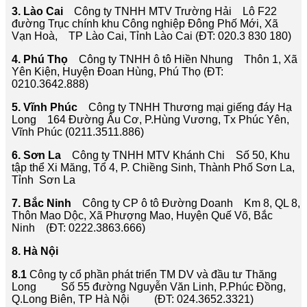
3. Lào Cai
Công ty TNHH MTV Trường Hải Lô F22
đường Trục chính khu Công nghiệp Đông Phố Mới, Xã
Vạn Hoà, TP Lào Cai, Tỉnh Lào Cai (ĐT: 020.3 830 180)
4. Phú Thọ
Công ty TNHH ô tô Hiền Nhung Thôn 1, Xã
Yên Kiện, Huyện Đoan Hùng, Phú Thọ (ĐT:
0210.3642.888)
5. Vĩnh Phúc
Công ty TNHH Thương mại giếng đáy Hạ
Long 164 Đường Âu Cơ, P.Hùng Vương, Tx Phúc Yên,
Vĩnh Phúc (0211.3511.886)
6. Sơn La
Công ty TNHH MTV Khánh Chi Số 50, Khu
tập thể Xi Măng, Tổ 4, P. Chiềng Sinh, Thành Phố Sơn La,
Tỉnh Sơn La
7. Bắc Ninh
Công ty CP ô tô Đường Doanh Km 8, QL 8,
Thôn Mao Dộc, Xã Phượng Mao, Huyện Quế Võ, Bắc
Ninh (ĐT: 0222.3863.666)
8. Hà Nội
8.1
Công ty cổ phần phát triển TM DV và đầu tư Thăng
Long Số 55 đường Nguyễn Văn Linh, P.Phúc Đồng,
Q.Long Biên, TP Hà Nội (ĐT: 024.3652.3321)