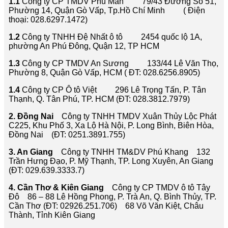
1.1
Công ty CP TMDV Phú Mẫn 79/43 Đường Số 51,
Phường 14, Quận Gò Vấp, Tp.Hồ Chí Minh ( Điện
thoại: 028.6297.1472)
1.2
Công ty TNHH Đệ Nhất ô tô 2454 quốc lộ 1A,
phường An Phú Đông, Quận 12, TP HCM
1.3
Công ty CP TMDV An Sương 133/44 Lê Văn Thọ,
Phường 8, Quận Gò Vấp, HCM ( ĐT: 028.6256.8905)
1.4
Công ty CP Ô tô Việt 296 Lê Trọng Tấn, P. Tân
Thạnh, Q. Tân Phú, TP. HCM (ĐT: 028.3812.7979)
2. Đồng Nai
Công ty TNHH TMDV Xuân Thủy Lộc Phát
C225, Khu Phố 3, Xa Lộ Hà Nội, P. Long Bình, Biên Hòa,
Đồng Nai (ĐT: 0251.3891.755)
3. An Giang
Công ty TNHH TM&DV Phú Khang 132
Trần Hưng Đạo, P. Mỹ Thạnh, TP. Long Xuyên, An Giang
(ĐT: 029.639.3333.7)
4. Cần Thơ & Kiên Giang
Công ty CP TMDV ô tô Tây
Đô 86 – 88 Lê Hồng Phong, P. Trà An, Q. Bình Thủy, TP.
Cần Thơ (ĐT: 02926.251.706) 68 Võ Văn Kiệt, Châu
Thành, Tỉnh Kiên Giang