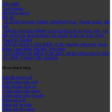
Giới thiệu
Tuyển dụng
Hệ thống đại lý
Đối tác
- SUZUKI KHANG THINH: 284 Phố Vọng - Thanh Xuân - Hà
Nội
- BÃI XE KHANG THỊNH: Lô (1+2) GD2 KCN Ngọc Hồi - Hà
Nội và Km15, đường Ngọc hồi (Quốc lộ 1A cũ), Liên Ninh,
Thanh trì, Hà Nội
- BÃI XE VEAM LONG BIÊN: 41 Đ. Nguyễn Văn Linh, Phúc
Đồng, Long Biên, Hà Nội, Việt Nam
- CỬA HÀNG XE ĐIỆN TCM: 32A1 D8 ĐƯỜNG NGỌC HỒI,
TỨ HIỆP, THANH TRÌ, HÀ NỘI
Hỗ trợ khách hàng
Bản đồ đường đi
Chính sách bảo mật
Điều khoản dịch vụ
Chính sách bảo hành
Chính sách vận chuyển
Bảng giá ô tô
Bảng giá xe máy
Bảng giá phụ tùng