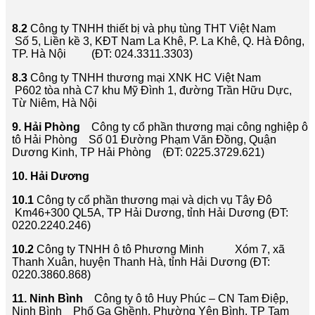
8.2
Công ty TNHH thiết bị và phụ tùng THT Việt Nam
Số 5, Liền kề 3, KĐT Nam La Khê, P. La Khê, Q. Hà Đông,
TP. Hà Nội (ĐT: 024.3311.3303)
8.3
Công ty TNHH thương mại XNK HC Việt Nam
P602 tòa nhà C7 khu Mỹ Đình 1, đường Trần Hữu Dực,
Từ Niêm, Hà Nội
9. Hải Phòng
Công ty cổ phần thương mại công nghiệp ô
tô Hải Phòng Số 01 Đường Phạm Văn Đồng, Quận
Dương Kinh, TP Hải Phòng (ĐT: 0225.3729.621)
10. Hải Dương
10.1
Công ty cổ phần thương mại và dịch vụ Tây Đô
Km46+300 QL5A, TP Hải Dương, tỉnh Hải Dương (ĐT:
0220.2240.246)
10.2
Công ty TNHH ô tô Phương Minh Xóm 7, xã
Thanh Xuân, huyện Thanh Hà, tỉnh Hải Dương (ĐT:
0220.3860.868)
11. Ninh Bình
Công ty ô tô Huy Phúc – CN Tam Điệp,
Ninh Bình Phố Ga Ghềnh, Phường Yên Bình, TP Tam