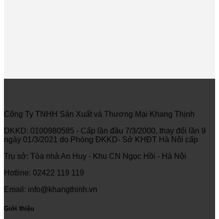
Công Ty TNHH Sản Xuất và Thương Mại Khang Thịnh
DKKD: 0100980585 - Cấp lần đầu 7/3/2000, thay đổi lần 9
ngày 01/3/2021 do Phòng ĐKKD- Sở KHĐT Hà Nôi cấp
Trụ sở: Tòa nhà An Huy - Khu CN Ngọc Hồi - Hà Nội
Hotline: 02422 119 119
Email: info@khangthinh.vn
Giới thiệu